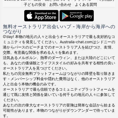
|
子どもの安全
|
お問い合わせ
|
よくある質問
無料オーストラリア出会いハブ - 海岸から海岸への
つながり
G'day! 本物の地元の人々と出会うオーストラリアで最も友好的なコ
ミュニティを発見してください。Australia-chat.comはシドニーの
港からパースのビーチまでのオーストラリア人を結びつけ、友情、
交際、有意義な関係を求める人々を集めます。
活気あるメルボルン、熱帯のダーウィン、または大陸のどこにいて
も、あなたの価値観とライフスタイルの好みを共有する相性の良い
オーストラリア人を見つけてください。
私たちの完全無料プラットフォームはつながりの障壁を取り除きま
す - メンバーシップ料金や隠れた費用はなく、他のオーストラリア
人と出会う本物の機会のみです。
オーストラリアで最も信頼できるコミュニティプラットフォームを
通じて既に友情と関係を築いている何千もの地元の人々に参加して
ください。
あなたの次の偉大なオーストラリアの冒険は簡単な会話から始まる
可能性があります。本物のつながりがダウンアンダーで待っていま
す。