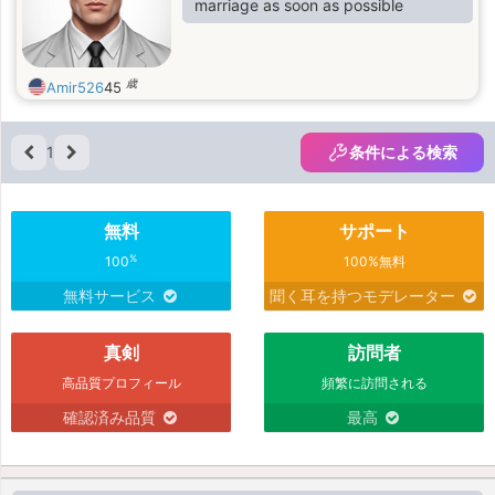
marriage as soon as possible
歳
Amir526
45
1
条件による検索
無料
サポート
%
100
100%無料
無料サービス
聞く耳を持つモデレーター
真剣
訪問者
高品質プロフィール
頻繁に訪問される
確認済み品質
最高