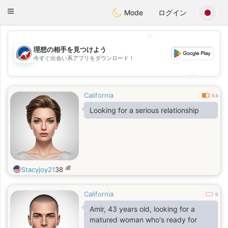
Australia
Chat
Toggle
Mode
ログイン
navigation
💖
理想の相手を見つけよう
今すぐ出会い系アプリをダウンロード！
💖
💕
💕
California
0.3
Looking for a serious relationship
歳
Stacyjoy21
38
California
0
Amir, 43 years old, looking for a
matured woman who's ready for