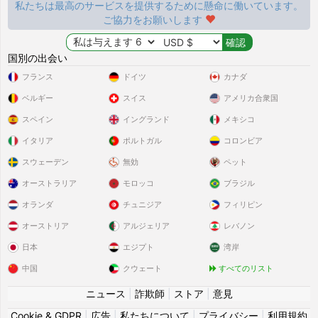
私たちは最高のサービスを提供するために懸命に働いています。
ご協力をお願いします
国別の出会い
フランス
ドイツ
カナダ
ベルギー
スイス
アメリカ合衆国
スペイン
イングランド
メキシコ
イタリア
ポルトガル
コロンビア
スウェーデン
無効
ペット
オーストラリア
モロッコ
ブラジル
オランダ
チュニジア
フィリピン
オーストリア
アルジェリア
レバノン
日本
エジプト
湾岸
中国
クウェート
すべてのリスト
ニュース
|
詐欺師
|
ストア
|
意見
Cookie & GDPR
|
広告
|
私たちについて
|
プライバシー
|
利用規約