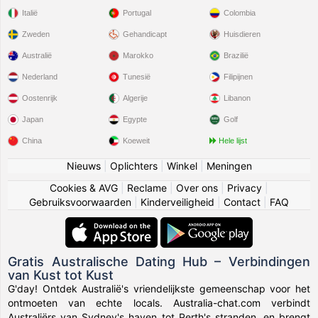
Italië
Portugal
Colombia
Zweden
Gehandicapt
Huisdieren
Australië
Marokko
Brazilië
Nederland
Tunesië
Filipijnen
Oostenrijk
Algerije
Libanon
Japan
Egypte
Golf
China
Koeweit
Hele lijst
Nieuws
|
Oplichters
|
Winkel
|
Meningen
Cookies & AVG
|
Reclame
|
Over ons
|
Privacy
|
Gebruiksvoorwaarden
|
Kinderveiligheid
|
Contact
|
FAQ
Gratis Australische Dating Hub – Verbindingen
van Kust tot Kust
G'day! Ontdek Australië's vriendelijkste gemeenschap voor het
ontmoeten van echte locals. Australia-chat.com verbindt
Australiërs van Sydney's haven tot Perth's stranden, en brengt