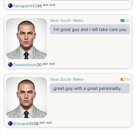
jaar oud
Pamapam143
45
New South Wales
0.7
I'm good guy and i will take care you
jaar oud
Owenoloson
30
New South Wales
0.3
great guy with a great personality
jaar oud
Brisvane88
38