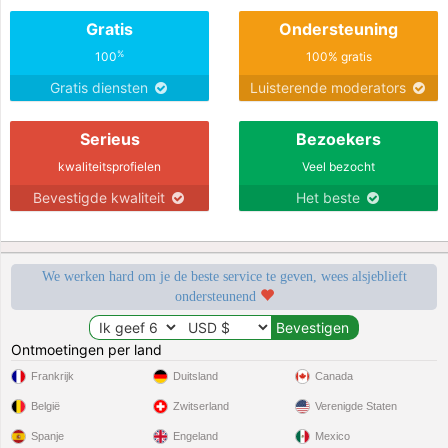
Gratis
Ondersteuning
%
100
100% gratis
Gratis diensten
Luisterende moderators
Serieus
Bezoekers
kwaliteitsprofielen
Veel bezocht
Bevestigde kwaliteit
Het beste
We werken hard om je de beste service te geven, wees alsjeblieft
ondersteunend
Ontmoetingen per land
Frankrijk
Duitsland
Canada
België
Zwitserland
Verenigde Staten
Spanje
Engeland
Mexico