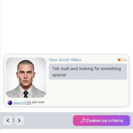
New South Wales
0.6
Tall, built and looking for something
special
jaar oud
John25
25
1
Zoeken op criteria