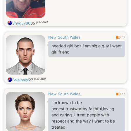
jaar oud
Shyguy90
35
New South Wales
0.3
needed girl bcz i am sigle guy i want
girl friend
jaar oud
Balajbalaj
27
New South Wales
0.3
I'm known to be
honest,trustworthy,faithful,loving
and caring. I treat people with
respect and the way I want to be
treated.