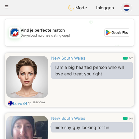
Australia
Chat
Toggle
Mode
Inloggen
navigation
💖
Vind je perfecte match
Download nu onze dating-app!
💖
💕
💕
New South Wales
0.7
I am a big hearted person who will
love and treat you right
jaar oud
Love84
41
New South Wales
0.8
nice shy guy looking for fin