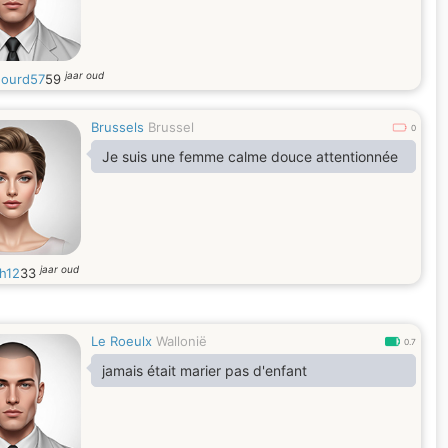
jaar oud
ourd57
59
Brussels
Brussel
0
Je suis une femme calme douce attentionnée
jaar oud
th12
33
Le Roeulx
Wallonië
0.7
jamais était marier pas d'enfant