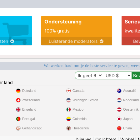
Ondersteuning
Serie
100% gratis
kwalite
nsten
Luisterende moderators
Bev
We werken hard om je de beste service te geven, wees
r land
Duitsland
Canada
Australië
Zwitserland
Verenigde Staten
Nederland
Engeland
Mexico
Oostenrijk
Portugal
Colombia
Japan
Gehandicapt
Huisdieren
China
Nieuws
|
Oplichters
|
Winkel
|