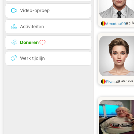
Video-oproep
j
Amadou99
52
Activiteiten
Doneren
Werk tijdlijn
jaar oud
Fivas
46