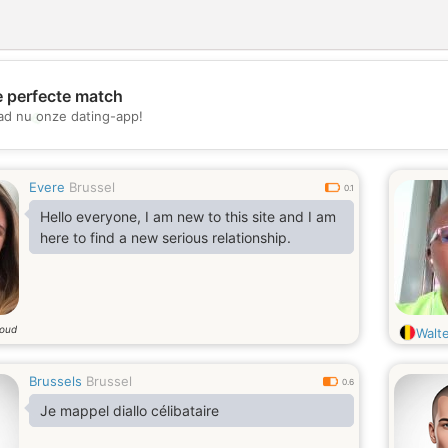
e perfecte match
💖
d nu onze dating-app!
💕
Evere
Brussel
0.1
Hello everyone, I am new to this site and I am
here to find a new serious relationship.
 oud
Walt
Brussels
Brussel
0.6
Je mappel diallo célibataire