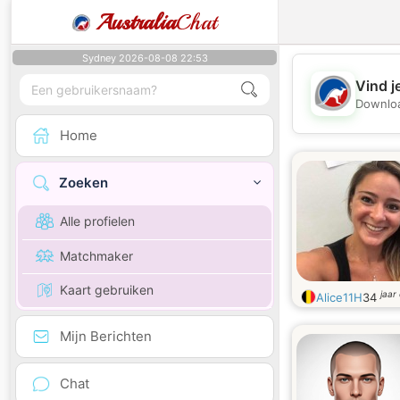
Australia
Chat
Sydney 2026-08-08 22:53
Vind j
Downloa
Home
Zoeken
Alle profielen
Matchmaker
Kaart gebruiken
jaar
Alice11H
34
Mijn Berichten
Chat