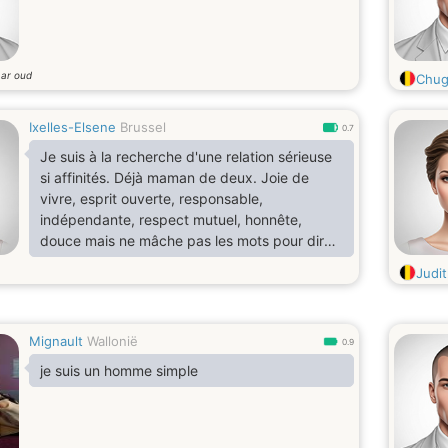
aar oud
Chug
Ixelles-Elsene
Brussel
0.7
Je suis à la recherche d'une relation sérieuse
si affinités. Déjà maman de deux. Joie de
vivre, esprit ouverte, responsable,
indépendante, respect mutuel, honnête,
douce mais ne mâche pas les mots pour dire
qu'elle que chose qui ne va pas.
Judi
Mignault
Wallonië
0.9
je suis un homme simple