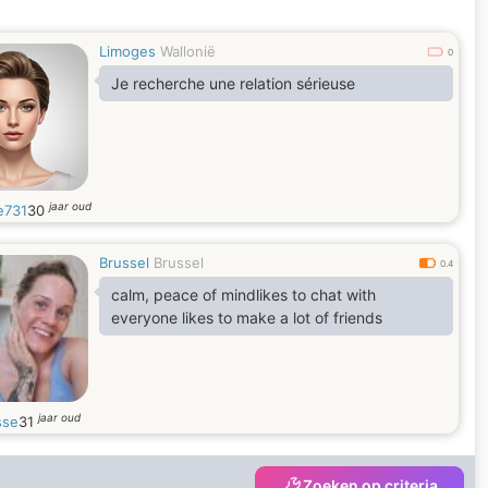
Limoges
Wallonië
0
Je recherche une relation sérieuse
jaar oud
e731
30
Brussel
Brussel
0.4
calm, peace of mindlikes to chat with
everyone likes to make a lot of friends
jaar oud
sse
31
Zoeken op criteria