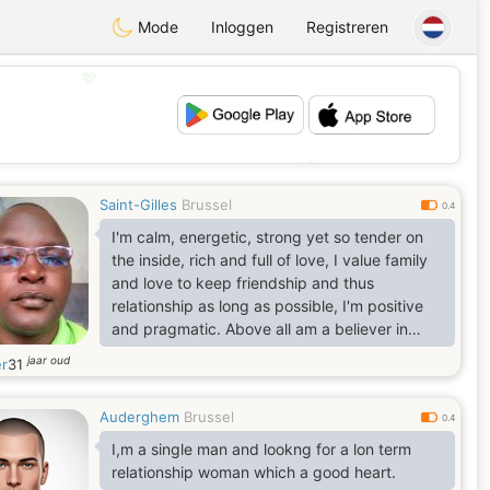
Mode
Inloggen
Registreren
💖
💕
Saint-Gilles
Brussel
0.4
I'm calm, energetic, strong yet so tender on
the inside, rich and full of love, I value family
and love to keep friendship and thus
relationship as long as possible, I'm positive
and pragmatic. Above all am a believer in
Christ
jaar oud
er
31
Auderghem
Brussel
0.4
I,m a single man and lookng for a lon term
relationship woman which a good heart.