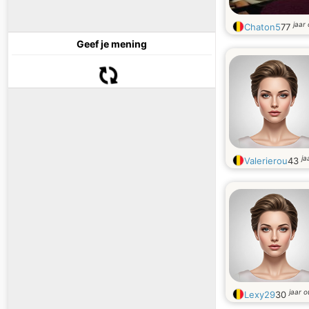
jaar
Chaton5
77
Geef je mening
ja
Valerierou
43
jaar 
Lexy29
30