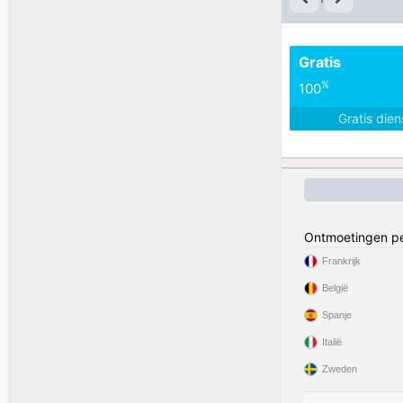
Gratis
%
100
Gratis die
Ontmoetingen pe
Frankrijk
België
Spanje
Italië
Zweden