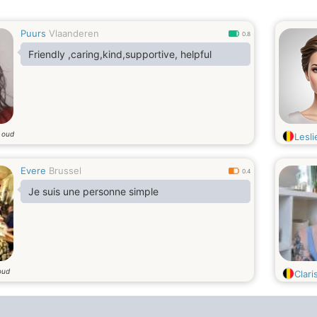
Puurs
Vlaanderen
0.8
Friendly ,caring,kind,supportive, helpful
r oud
Lesli
Evere
Brussel
0.4
Je suis une personne simple
oud
Clari