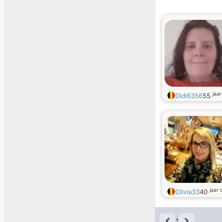
jaa
Didi6356
55
jaar 
Olivia33
40
1