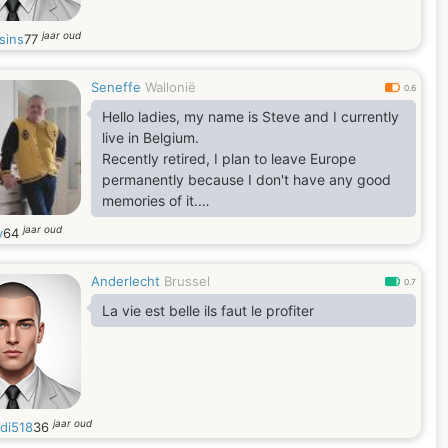
jaar oud
sins
77
Seneffe
Wallonië
0.6
Hello ladies, my name is Steve and I currently
live in Belgium.
Recently retired, I plan to leave Europe
permanently because I don't have any good
memories of it.
I have always been fascinated by Australia
jaar oud
y
64
and that is why I am looking for my Australian
soul mate because I know that in every
Anderlecht
Brussel
country, a soul mate can wait for us.
0.7
La vie est belle ils faut le profiter
jaar oud
di518
36