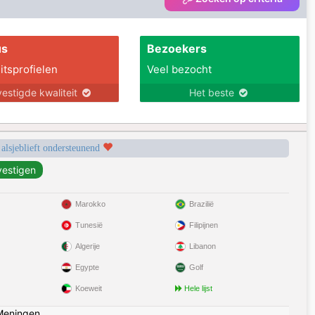
us
Bezoekers
itsprofielen
Veel bezocht
estigde kwaliteit
Het beste
 alsjeblieft ondersteunend
Marokko
Brazilië
Tunesië
Filipijnen
Algerije
Libanon
Egypte
Golf
Koeweit
Hele lijst
Meningen