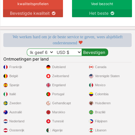
kwaliteitsprofielen
Veel bezocht
Bevestigde kwaliteit
Het beste
We werken hard om je de beste service te geven, wees alsjeblieft
ondersteunend
Ontmoetingen per land
Frankrijk
Duitsland
Canada
België
Zwitserland
Verenigde Staten
Spanje
Engeland
Mexico
Italië
Portugal
Colombia
Zweden
Gehandicapt
Huisdieren
Australië
Marokko
Brazilië
Nederland
Tunesië
Filipijnen
Oostenrijk
Algerije
Libanon