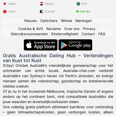
Japan
Egypte
Golf
China
Koeweit
Hele lijst
Nieuws
|
Oplichters
|
Winkel
|
Meningen
Cookies & AVG
|
Reclame
|
Over ons
|
Privacy
|
Gebruiksvoorwaarden
|
Kinderveiligheid
|
Contact
|
FAQ
Gratis Australische Dating Hub – Verbindingen
van Kust tot Kust
G'day! Ontdek Australië's vriendelijkste gemeenschap voor het
ontmoeten van echte locals. Australia-chat.com verbindt
Australiërs van Sydney's haven tot Perth's stranden, en brengt
mensen samen die vriendschap, gezelschap en betekenisvolle
relaties zoeken.
Of je nu in het bruisende Melbourne, tropische Darwin of ergens
anders op het continent bent, vind compatibele Australiërs die
jouw waarden en levensstijlvoorkeuren delen.
Ons volledig gratis platform elimineert barrières voor verbinding
– geen lidmaatschapskosten, geen verborgen kosten, alleen