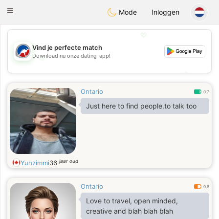
Australia
Chat
Toggle
Mode
Inloggen
navigation
💖
Vind je perfecte match
Download nu onze dating-app!
💖
💕
💕
Ontario
0.7
Just here to find people.to talk too
jaar oud
Yuhzimmi
36
Ontario
0.6
Love to travel, open minded,
creative and blah blah blah