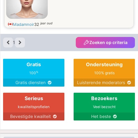
jaar oud
Madamnoir
32
1
Zoeken op criteria
Gratis
Ondersteuning
%
100
100% gratis
Gratis diensten
Luisterende moderators
Serieus
Bezoekers
kwaliteitsprofielen
Veel bezocht
Bevestigde kwaliteit
Het beste