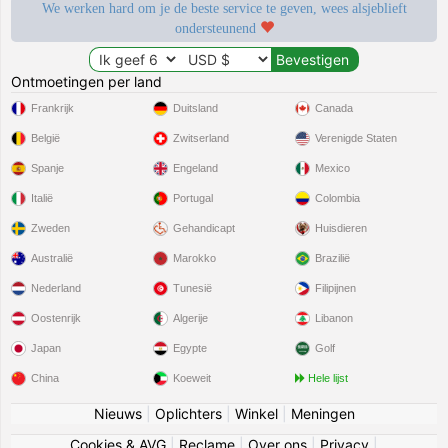
We werken hard om je de beste service te geven, wees alsjeblieft
ondersteunend
Ontmoetingen per land
Frankrijk
Duitsland
Canada
België
Zwitserland
Verenigde Staten
Spanje
Engeland
Mexico
Italië
Portugal
Colombia
Zweden
Gehandicapt
Huisdieren
Australië
Marokko
Brazilië
Nederland
Tunesië
Filipijnen
Oostenrijk
Algerije
Libanon
Japan
Egypte
Golf
China
Koeweit
Hele lijst
Nieuws
|
Oplichters
|
Winkel
|
Meningen
Cookies & AVG
|
Reclame
|
Over ons
|
Privacy
|