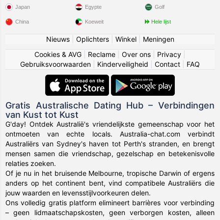
Japan
Egypte
Golf
China
Koeweit
Hele lijst
Nieuws
|
Oplichters
|
Winkel
|
Meningen
Cookies & AVG
|
Reclame
|
Over ons
|
Privacy
|
Gebruiksvoorwaarden
|
Kinderveiligheid
|
Contact
|
FAQ
Gratis Australische Dating Hub – Verbindingen
van Kust tot Kust
G'day! Ontdek Australië's vriendelijkste gemeenschap voor het
ontmoeten van echte locals. Australia-chat.com verbindt
Australiërs van Sydney's haven tot Perth's stranden, en brengt
mensen samen die vriendschap, gezelschap en betekenisvolle
relaties zoeken.
Of je nu in het bruisende Melbourne, tropische Darwin of ergens
anders op het continent bent, vind compatibele Australiërs die
jouw waarden en levensstijlvoorkeuren delen.
Ons volledig gratis platform elimineert barrières voor verbinding
– geen lidmaatschapskosten, geen verborgen kosten, alleen