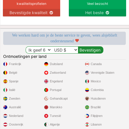
kwaliteitsprofielen
Veel bezocht
Bevestigde kwaliteit
Het beste
We werken hard om je de beste service te geven, wees alsjeblieft
ondersteunend
Ontmoetingen per land
Frankrijk
Duitsland
Canada
België
Zwitserland
Verenigde Staten
Spanje
Engeland
Mexico
Italië
Portugal
Colombia
Zweden
Gehandicapt
Huisdieren
Australië
Marokko
Brazilië
Nederland
Tunesië
Filipijnen
Oostenrijk
Algerije
Libanon