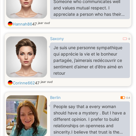
Someone who communicates well
because you blocked my country.
and values mutual respect. I
appreciate a person who has their
own goals and passions but also
jaar oud
Hannah86
47
makes time for the relationship. A
good sense of humor and a positive
Saxony
mindset go a long way for me.”
0
Je suis une personne sympathique
qui apprécie la vie et le bonheur
partagée, j’aimerais redécouvrir ce
sentiment d’aimer et d’être aimé en
retour
jaar oud
Corinne662
47
Berlin
0.4
People say that a every woman
should have a mystery . But I have a
different opinion. I prefer to build
relationships on openness and
sincerity.I believe that trust is the