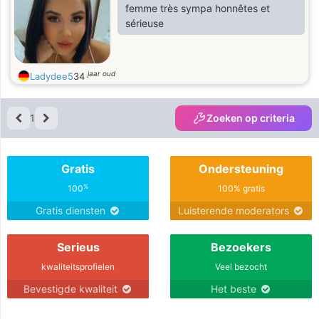
releases your soul.
femme très sympa honnêtes et
sérieuse
jaar oud
Ladydee5
34
1
Zoeken op criteria
Gratis
Ondersteuning
%
100
100% gratis
Gratis diensten
Luisterende moderators
Serieus
Bezoekers
kwaliteitsprofielen
Veel bezocht
Bevestigde kwaliteit
Het beste