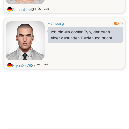
jaar oud
Samantha4
38
Hamburg
0.3
Ich bin ein cooler Typ, der nach
einer gesunden Beziehung sucht
jaar oud
Bryan3378
37