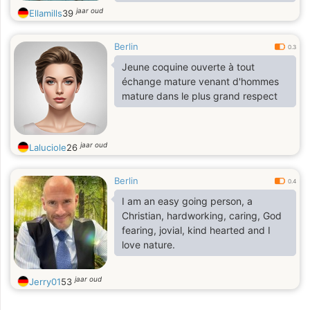
most important thing in a
jaar oud
Ellamills
39
relationship between a man and a
woman.I can call myself
Berlin
temperamental, open minded,
0.3
tolerant and accepting lady.I really
Jeune coquine ouverte à tout
missed love and tenderness in my
échange mature venant d'hommes
life and I hope that this site will help
mature dans le plus grand respect
me fill this lack.
jaar oud
Laluciole
26
Berlin
0.4
I am an easy going person, a
Christian, hardworking, caring, God
fearing, jovial, kind hearted and I
love nature.
jaar oud
Jerry01
53