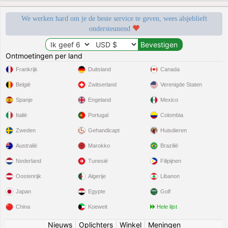
We werken hard om je de beste service te geven, wees alsjeblieft
ondersteunend
Ontmoetingen per land
Frankrijk
Duitsland
Canada
België
Zwitserland
Verenigde Staten
Spanje
Engeland
Mexico
Italië
Portugal
Colombia
Zweden
Gehandicapt
Huisdieren
Australië
Marokko
Brazilië
Nederland
Tunesië
Filipijnen
Oostenrijk
Algerije
Libanon
Japan
Egypte
Golf
China
Koeweit
Hele lijst
Nieuws
|
Oplichters
|
Winkel
|
Meningen