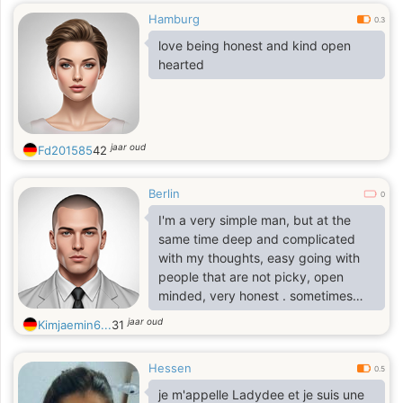
Hamburg
0.3
love being honest and kind open
hearted
jaar oud
Fd201585
42
Berlin
0
I'm a very simple man, but at the
same time deep and complicated
with my thoughts, easy going with
people that are not picky, open
minded, very honest . sometimes
more than it should be . I'm
jaar oud
Kimjaemin6...
31
passionate about almost any kind of
music, for me it's like a kind of
Hessen
expression. I'm passionate about
0.5
dancing, especially salsa, it just
je m'appelle Ladydee et je suis une