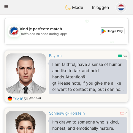
Australia
Chat
Toggle
Mode
Inloggen
navigation
💖
Vind je perfecte match
💖
Download nu onze dating-app!
💕
💕
Bayern
0.9
I am faithful, have a sense of humor
and like to talk and hold
hands.Attention&
gt;Please note, if you give me a like
or want to contact me, but i can not
respond, because&
jaar oud
Eric16
59
lt;&
gt;AustraliaChat rules; You cannot
Schleswig-Holstein
see the content of this profile
0
because Your residence is not in the
I’m drawn to someone who is kind,
circle of this member. So you wrote
honest, and emotionally mature.
me or liked me, but i can not answer,