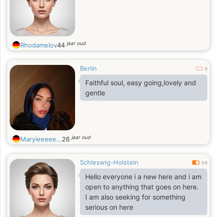
jaar oud
Rhodamelov
44
Berlin
0
Faithful soul, easy going,lovely and
gentle
jaar oud
Maryieeeee...
26
Schleswig-Holstein
0.5
Hello everyone i a new here and i am
open to anything that goes on here.
I am also seeking for something
serious on here