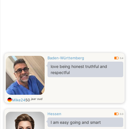
Baden-Württemberg
0.4
love being honest truthful and
respectful
jaar oud
Mike24
50
Hessen
0.3
I am easy going and smart