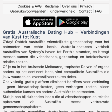
Cookies & AVG
|
Reclame
|
Over ons
|
Privacy
|
Gebruiksvoorwaarden
|
Kinderveiligheid
|
Contact
|
FAQ
Gratis Australische Dating Hub – Verbindingen
van Kust tot Kust
G'day! Ontdek Australië's vriendelijkste gemeenschap voor het
ontmoeten van echte locals. Australia-chat.com verbindt
Australiërs van Sydney's haven tot Perth's stranden, en brengt
mensen samen die vriendschap, gezelschap en betekenisvolle
relaties zoeken.
Of je nu in het bruisende Melbourne, tropische Darwin of ergens
anders op het continent bent, vind compatibele Australiërs die
jouw waarden en levensstijlvoorkeuren delen.
Ons volledig gratis platform elimineert barrières voor verbinding
– geen lidmaatschapskosten, geen verborgen kosten, alleen
authentieke kansen om andere Australiërs te ontmoeten.
Sluit je aan bij duizenden locals die al vriendschappen en relaties
opbouwen via Australië's meest vertrouwde
gemeenschapsplatform.
Je volgende geweldige Australische avontuur zou kunnen