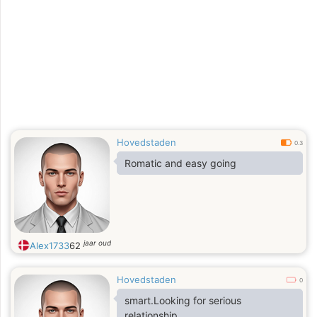
Hovedstaden
0.3
Romatic and easy going
jaar oud
Alex1733
62
Hovedstaden
0
smart.Looking for serious
relationship