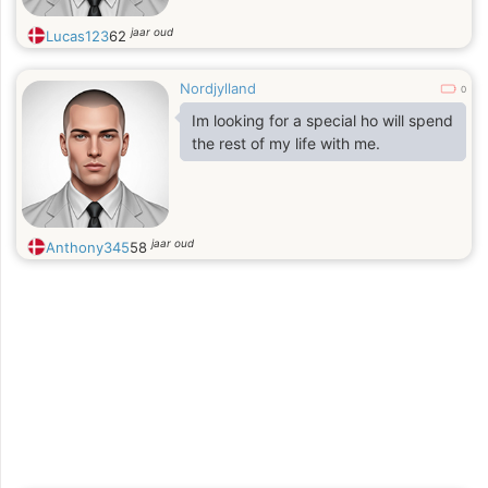
jaar oud
Lucas123
62
Nordjylland
0
Im looking for a special ho will spend
the rest of my life with me.
jaar oud
Anthony345
58