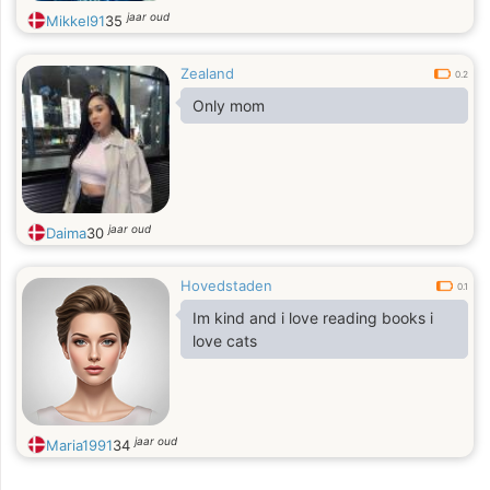
jaar oud
Mikkel91
35
Zealand
0.2
Only mom
jaar oud
Daima
30
Hovedstaden
0.1
Im kind and i love reading books i
love cats
jaar oud
Maria1991
34