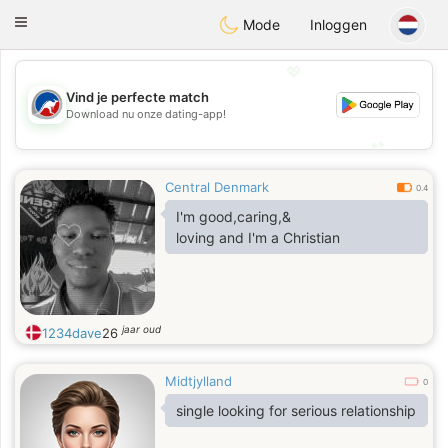
Australia
Chat
Toggle
Mode
Inloggen
navigation
💖
Vind je perfecte match
💖
Download nu onze dating-app!
💕
💕
Central Denmark
0.4
I'm good,caring,&
loving and I'm a Christian
jaar oud
1234dave
26
Midtjylland
0
single looking for serious relationship