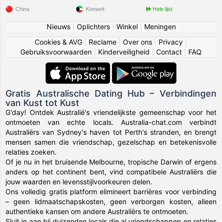
China
Koeweit
Hele lijst
Nieuws
|
Oplichters
|
Winkel
|
Meningen
Cookies & AVG
|
Reclame
|
Over ons
|
Privacy
|
Gebruiksvoorwaarden
|
Kinderveiligheid
|
Contact
|
FAQ
Gratis Australische Dating Hub – Verbindingen
van Kust tot Kust
G'day! Ontdek Australië's vriendelijkste gemeenschap voor het
ontmoeten van echte locals. Australia-chat.com verbindt
Australiërs van Sydney's haven tot Perth's stranden, en brengt
mensen samen die vriendschap, gezelschap en betekenisvolle
relaties zoeken.
Of je nu in het bruisende Melbourne, tropische Darwin of ergens
anders op het continent bent, vind compatibele Australiërs die
jouw waarden en levensstijlvoorkeuren delen.
Ons volledig gratis platform elimineert barrières voor verbinding
– geen lidmaatschapskosten, geen verborgen kosten, alleen
authentieke kansen om andere Australiërs te ontmoeten.
Sluit je aan bij duizenden locals die al vriendschappen en relaties