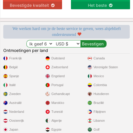
Bevestigde kwaliteit
Het beste
We werken hard om je de beste service te geven, wees alsjeblieft
ondersteunend
Ontmoetingen per land
Frankrijk
Duitsland
Canada
België
Zwitserland
Verenigde Staten
Spanje
Engeland
Mexico
Italië
Portugal
Colombia
Zweden
Gehandicapt
Huisdieren
Australië
Marokko
Brazilië
Nederland
Tunesië
Filipijnen
Oostenrijk
Algerije
Libanon
Japan
Egypte
Golf