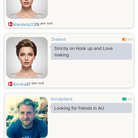
jaar oud
Mandela20
29
Zealand
0.3
Strictly on Hook up and Love
making
jaar oud
Annika
37
Nordjylland
0.7
Looking for friends in AU