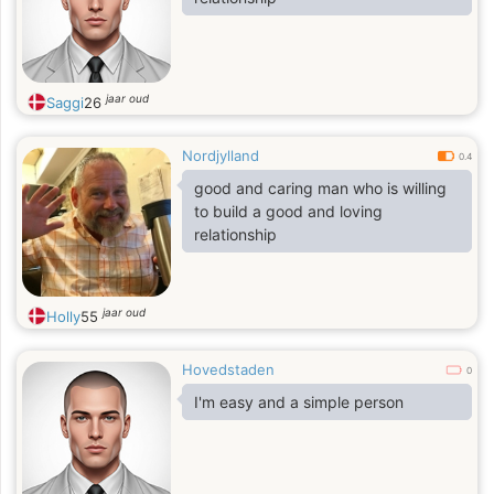
jaar oud
Saggi
26
Nordjylland
0.4
good and caring man who is willing
to build a good and loving
relationship
jaar oud
Holly
55
Hovedstaden
0
I'm easy and a simple person