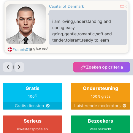
Capital of Denmark
0
i am loving,understanding and
caring,easy
going,gentle,romantic,soft and
tender,tolerant,ready to learn
jaar oud
Francis01
59
1
Zoeken op criteria
Gratis
Ondersteuning
%
100
100% gratis
Gratis diensten
Luisterende moderators
Serieus
Bezoekers
kwaliteitsprofielen
Veel bezocht