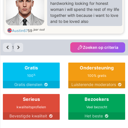
hardworking looking for honest
woman i will spend the rest of my life
together with because i want to love
and to be loved also
jaar oud
Austin67
59
1
Zoeken op criteria
Gratis
Ondersteuning
%
100
100% gratis
Gratis diensten
Luisterende moderators
Serieus
Bezoekers
kwaliteitsprofielen
Veel bezocht
Bevestigde kwaliteit
Het beste