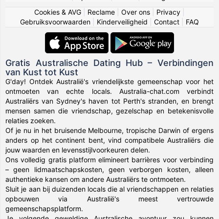
Cookies & AVG
|
Reclame
|
Over ons
|
Privacy
|
Gebruiksvoorwaarden
|
Kinderveiligheid
|
Contact
|
FAQ
Gratis Australische Dating Hub – Verbindingen
van Kust tot Kust
G'day! Ontdek Australië's vriendelijkste gemeenschap voor het
ontmoeten van echte locals. Australia-chat.com verbindt
Australiërs van Sydney's haven tot Perth's stranden, en brengt
mensen samen die vriendschap, gezelschap en betekenisvolle
relaties zoeken.
Of je nu in het bruisende Melbourne, tropische Darwin of ergens
anders op het continent bent, vind compatibele Australiërs die
jouw waarden en levensstijlvoorkeuren delen.
Ons volledig gratis platform elimineert barrières voor verbinding
– geen lidmaatschapskosten, geen verborgen kosten, alleen
authentieke kansen om andere Australiërs te ontmoeten.
Sluit je aan bij duizenden locals die al vriendschappen en relaties
opbouwen via Australië's meest vertrouwde
gemeenschapsplatform.
Je volgende geweldige Australische avontuur zou kunnen