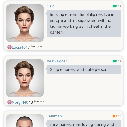
Oslo
0.7
Im simple from the philipines live in
europe and im separated with no
kid, im working as in cheef in the
kanten.
jaar oud
Lucia40
47
Vest-Agder
0.7
Simple honest and cute person
jaar oud
Norgirl40
46
Telemark
0.4
i'm a honest man loving caring and