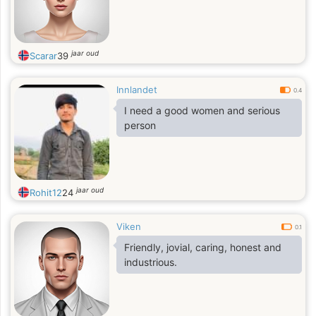
jaar oud
Scarar
39
Innlandet
0.4
I need a good women and serious
person
jaar oud
Rohit12
24
Viken
0.1
Friendly, jovial, caring, honest and
industrious.