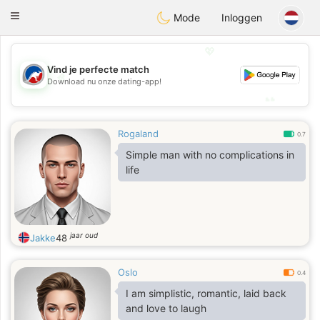
Australia
Chat
Toggle
Mode
Inloggen
navigation
💖
Vind je perfecte match
💖
Download nu onze dating-app!
💕
💕
Rogaland
0.7
Simple man with no complications in
life
jaar oud
Jakke
48
Oslo
0.4
I am simplistic, romantic, laid back
and love to laugh