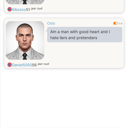
jaar oud
Kibosco
51
Oslo
0.4
Am a man with good heart and I
hate liers and pretenders
jaar oud
Daniel5050
56