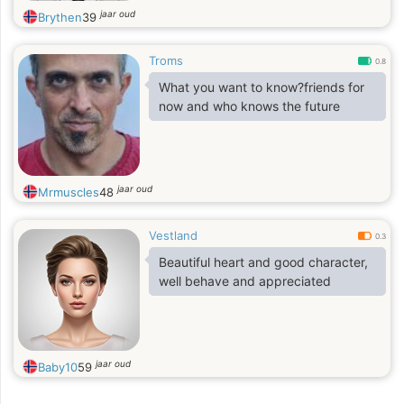
jaar oud
Brythen
39
Troms
0.8
What you want to know?friends for
now and who knows the future
jaar oud
Mrmuscles
48
Vestland
0.3
Beautiful heart and good character,
well behave and appreciated
jaar oud
Baby10
59