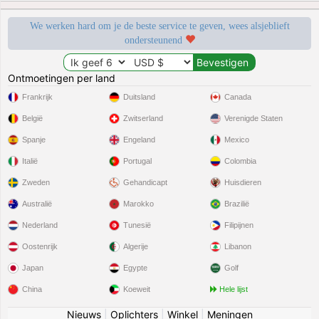
We werken hard om je de beste service te geven, wees alsjeblieft
ondersteunend
Ontmoetingen per land
Frankrijk
Duitsland
Canada
België
Zwitserland
Verenigde Staten
Spanje
Engeland
Mexico
Italië
Portugal
Colombia
Zweden
Gehandicapt
Huisdieren
Australië
Marokko
Brazilië
Nederland
Tunesië
Filipijnen
Oostenrijk
Algerije
Libanon
Japan
Egypte
Golf
China
Koeweit
Hele lijst
Nieuws
|
Oplichters
|
Winkel
|
Meningen