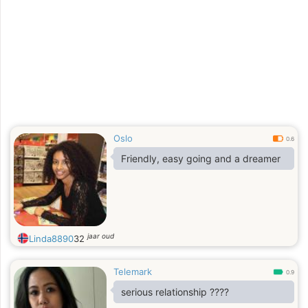
Oslo
0.6
Friendly, easy going and a dreamer
jaar oud
Linda8890
32
Telemark
0.9
serious relationship ????