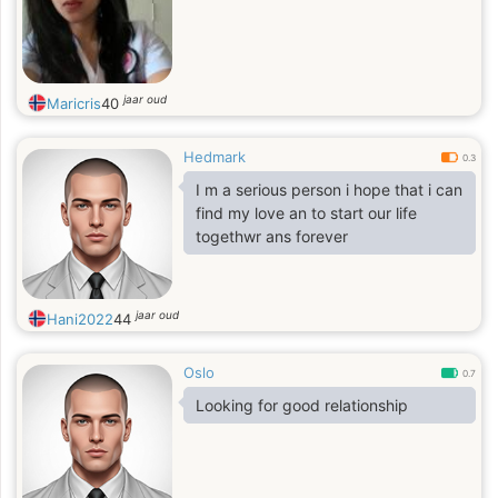
jaar oud
Maricris
40
Hedmark
0.3
I m a serious person i hope that i can
find my love an to start our life
togethwr ans forever
jaar oud
Hani2022
44
Oslo
0.7
Looking for good relationship