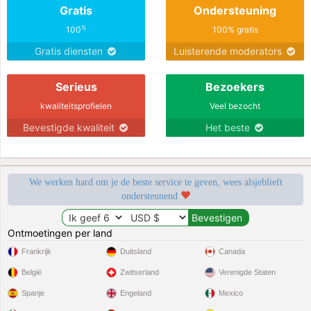
Gratis
Ondersteuning
%
100
100% gratis
Gratis diensten
Luisterende moderators
Serieus
Bezoekers
kwaliteitsprofielen
Veel bezocht
Bevestigde kwaliteit
Het beste
We werken hard om je de beste service te geven, wees alsjeblieft
ondersteunend
Ontmoetingen per land
Frankrijk
Duitsland
Canada
België
Zwitserland
Verenigde Staten
Spanje
Engeland
Mexico