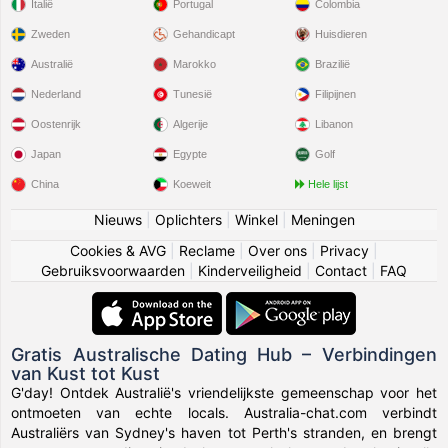
Italië
Portugal
Colombia
Zweden
Gehandicapt
Huisdieren
Australië
Marokko
Brazilië
Nederland
Tunesië
Filipijnen
Oostenrijk
Algerije
Libanon
Japan
Egypte
Golf
China
Koeweit
Hele lijst
Nieuws
|
Oplichters
|
Winkel
|
Meningen
Cookies & AVG
|
Reclame
|
Over ons
|
Privacy
|
Gebruiksvoorwaarden
|
Kinderveiligheid
|
Contact
|
FAQ
Gratis Australische Dating Hub – Verbindingen
van Kust tot Kust
G'day! Ontdek Australië's vriendelijkste gemeenschap voor het
ontmoeten van echte locals. Australia-chat.com verbindt
Australiërs van Sydney's haven tot Perth's stranden, en brengt