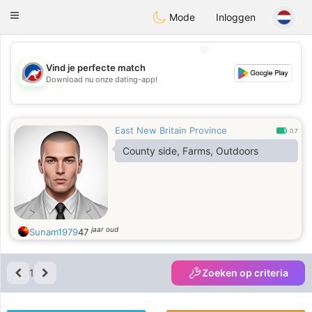
Australia
Chat
Toggle
Mode
Inloggen
navigation
💖
Vind je perfecte match
Download nu onze dating-app!
💖
💕
💕
East New Britain Province
0.7
County side, Farms, Outdoors
jaar oud
Sunam1979
47
1
Zoeken op criteria