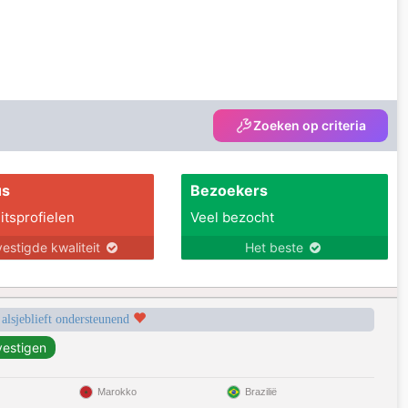
Zoeken op criteria
us
Bezoekers
itsprofielen
Veel bezocht
estigde kwaliteit
Het beste
 alsjeblieft ondersteunend
Marokko
Brazilië