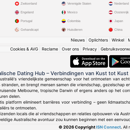
Zwitserland
Verenigde Staten
Nederland
Engeland
Mexico
Oostenrijk
Portugal
Colombia
Japan
Gehandicapt
Huisdieren
China
Nieuws
|
Oplichters
|
Winkel
|
Cookies & AVG
|
Reclame
|
Over ons
|
Privacy
|
Gebruiksvoorw
alische Dating Hub – Verbindingen van Kust tot Kust
stralië's vriendelijkste gemeenschap voor het ontmoeten van echte
s stranden, en brengt mensen samen die vriendschap, gezelschap en 
bruisende Melbourne, tropische Darwin of ergens anders op het con
uren delen.
tis platform elimineert barrières voor verbinding – geen lidmaats
liërs te ontmoeten.
 duizenden locals die al vriendschappen en relaties opbouwen via Au
eldige Australische avontuur zou kunnen beginnen met een eenvoud
© 2026 Copyright
ISN Connect
.
All 