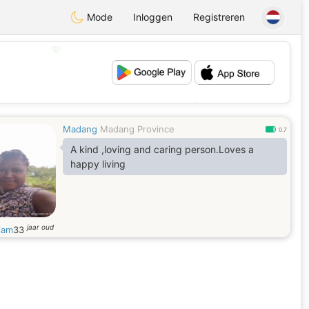
Mode
Inloggen
Registreren
💖
💕
Madang
Madang Province
0.7
A kind ,loving and caring person.Loves a
happy living
jaar oud
iam
33