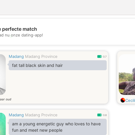
e perfecte match
d nu onze dating-app!
💖
💕
Madang
Madang Province
0.7
fat tall black skin and hair
jaar oud
Cecil
Madang
Madang Province
0.8
am a young energetic guy who loves to have
fun and meet new people