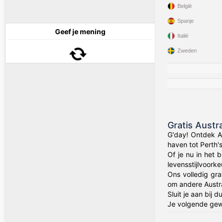
België
Spanje
Geef je mening
Italië
Zweden
Gratis Austr
G'day! Ontdek Au
haven tot Perth'
Of je nu in het 
levensstijlvoorke
Ons volledig gra
om andere Austra
Sluit je aan bij
Je volgende gew