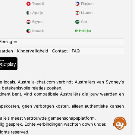
Tunesië
Filipijnen
Algerije
Libanon
Egypte
Golf
Koeweit
Hele lijst
Meningen
aarden
|
Kinderveiligheid
|
Contact
|
FAQ
 locals. Australia-chat.com verbindt Australiërs van Sydney's
betekenisvolle relaties zoeken.
tinent bent, vind compatibele Australiërs die jouw waarden en
chapskosten, geen verborgen kosten, alleen authentieke kansen
stralië's meest vertrouwde gemeenschapsplatform.
Assistance
ig gesprek. Echte verbindingen wachten down under.
rights reserved.