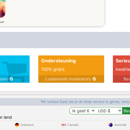
oud
Ondersteuning
Serie
100% gratis
kwalite
nsten
Luisterende moderators
Bev
We werken hard om je de beste service te geven, wees
r land
Duitsland
Canada
Australië