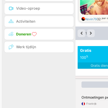
Video-oproep
jaar 
Kevin79
32
Activiteiten
1
Doneren
Werk tijdlijn
Gratis
%
100
Gratis die
Ontmoetingen pe
Frankrijk