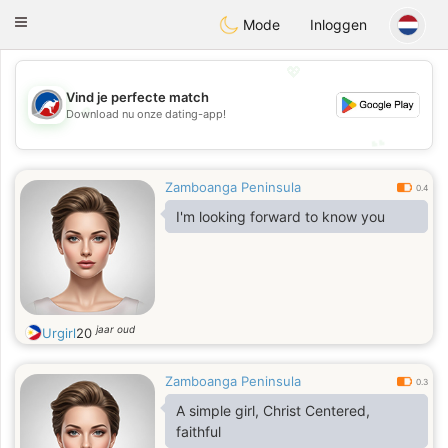
Australia
Chat
Toggle
Mode
Inloggen
navigation
💖
Vind je perfecte match
💖
Download nu onze dating-app!
💕
💕
Zamboanga Peninsula
0.4
I'm looking forward to know you
jaar oud
Urgirl
20
Zamboanga Peninsula
0.3
A simple girl, Christ Centered,
faithful