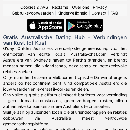
Cookies & AVG
|
Reclame
|
Over ons
|
Privacy
|
Gebruiksvoorwaarden
|
Kinderveiligheid
|
Contact
|
FAQ
Gratis Australische Dating Hub – Verbindingen
van Kust tot Kust
G'day! Ontdek Australië's vriendelijkste gemeenschap voor het
ontmoeten van echte locals. Australia-chat.com verbindt
Australiërs van Sydney's haven tot Perth's stranden, en brengt
mensen samen die vriendschap, gezelschap en betekenisvolle
relaties zoeken.
Of je nu in het bruisende Melbourne, tropische Darwin of ergens
anders op het continent bent, vind compatibele Australiërs die
jouw waarden en levensstijlvoorkeuren delen.
Ons volledig gratis platform elimineert barrières voor verbinding
– geen lidmaatschapskosten, geen verborgen kosten, alleen
authentieke kansen om andere Australiërs te ontmoeten.
Sluit je aan bij duizenden locals die al vriendschappen en relaties
opbouwen via Australië's meest vertrouwde
gemeenschapsplatform.
Je volgende geweldige Australische avontuur zou kunnen