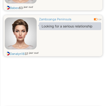
jaar oud
Babes
63
Zamboanga Peninsula
0.4
Looking for a serious relationship
jaar oud
Danalyn18
37