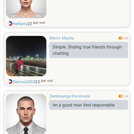
jaar oud
Hellians
22
Metro Manila
0.5
Simple ,finding true friends through
chatting
jaar oud
Dianne2003
23
Zamboanga Peninsula
0.4
Im a good man And responsible