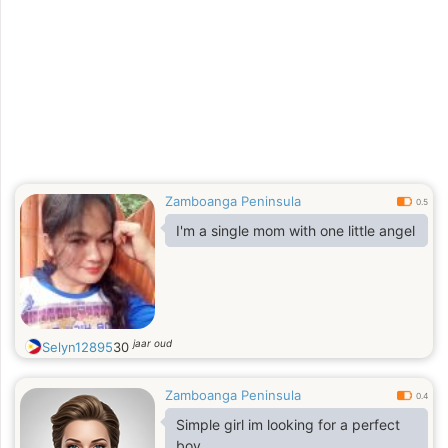
Zamboanga Peninsula
0.5
I'm a single mom with one little angel
jaar oud
Selyn12895
30
Zamboanga Peninsula
0.4
Simple girl im looking for a perfect
boy