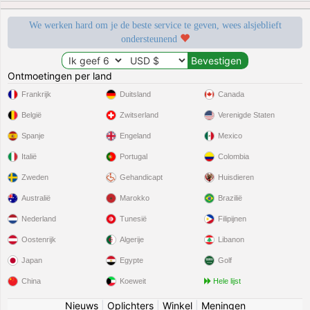
We werken hard om je de beste service te geven, wees alsjeblieft
ondersteunend
Ontmoetingen per land
Frankrijk
Duitsland
Canada
België
Zwitserland
Verenigde Staten
Spanje
Engeland
Mexico
Italië
Portugal
Colombia
Zweden
Gehandicapt
Huisdieren
Australië
Marokko
Brazilië
Nederland
Tunesië
Filipijnen
Oostenrijk
Algerije
Libanon
Japan
Egypte
Golf
China
Koeweit
Hele lijst
Nieuws
|
Oplichters
|
Winkel
|
Meningen