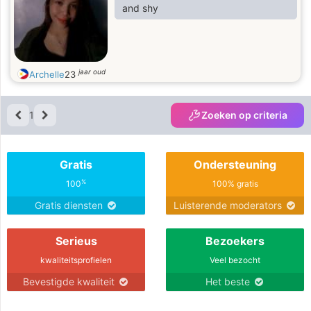
and shy
jaar oud
Archelle
23
1
Zoeken op criteria
Gratis
Ondersteuning
%
100
100% gratis
Gratis diensten
Luisterende moderators
Serieus
Bezoekers
kwaliteitsprofielen
Veel bezocht
Bevestigde kwaliteit
Het beste