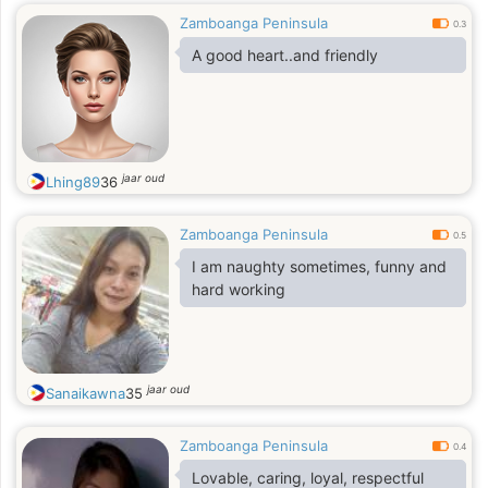
Zamboanga Peninsula
0.3
A good heart..and friendly
jaar oud
Lhing89
36
Zamboanga Peninsula
0.5
I am naughty sometimes, funny and
hard working
jaar oud
Sanaikawna
35
Zamboanga Peninsula
0.4
Lovable, caring, loyal, respectful