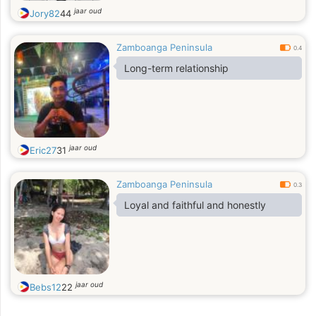
jaar oud
Jory82
44
Zamboanga Peninsula
0.4
Long-term relationship
jaar oud
Eric27
31
Zamboanga Peninsula
0.3
Loyal and faithful and honestly
jaar oud
Bebs12
22