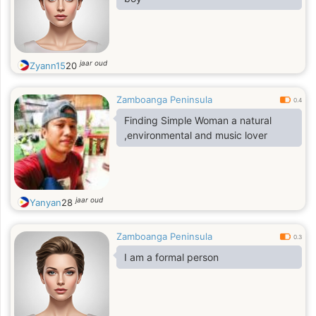
jaar oud
Zyann15
20
Zamboanga Peninsula
0.4
Finding Simple Woman a natural
,environmental and music lover
jaar oud
Yanyan
28
Zamboanga Peninsula
0.3
I am a formal person