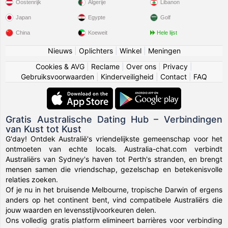
Oostenrijk
Algerije
Libanon
Japan
Egypte
Golf
China
Koeweit
Hele lijst
Nieuws
|
Oplichters
|
Winkel
|
Meningen
Cookies & AVG
|
Reclame
|
Over ons
|
Privacy
|
Gebruiksvoorwaarden
|
Kinderveiligheid
|
Contact
|
FAQ
Gratis Australische Dating Hub – Verbindingen
van Kust tot Kust
G'day! Ontdek Australië's vriendelijkste gemeenschap voor het
ontmoeten van echte locals. Australia-chat.com verbindt
Australiërs van Sydney's haven tot Perth's stranden, en brengt
mensen samen die vriendschap, gezelschap en betekenisvolle
relaties zoeken.
Of je nu in het bruisende Melbourne, tropische Darwin of ergens
anders op het continent bent, vind compatibele Australiërs die
jouw waarden en levensstijlvoorkeuren delen.
Ons volledig gratis platform elimineert barrières voor verbinding