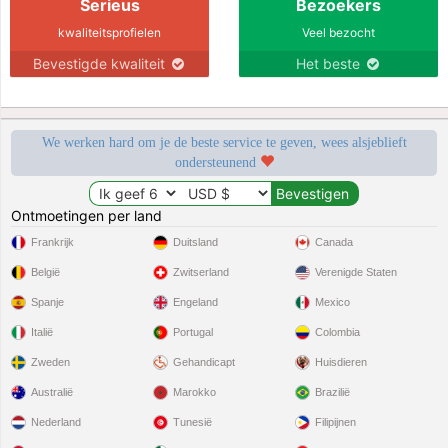
Serieus
Bezoekers
kwaliteitsprofielen
Veel bezocht
Bevestigde kwaliteit
Het beste
We werken hard om je de beste service te geven, wees alsjeblieft
ondersteunend
Ontmoetingen per land
Frankrijk
Duitsland
Canada
België
Zwitserland
Verenigde Staten
Spanje
Engeland
Mexico
Italië
Portugal
Colombia
Zweden
Gehandicapt
Huisdieren
Australië
Marokko
Brazilië
Nederland
Tunesië
Filipijnen