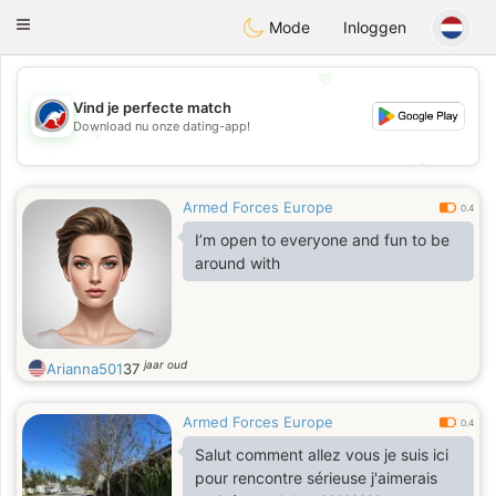
Australia
Chat
Toggle
Mode
Inloggen
navigation
💖
Vind je perfecte match
Download nu onze dating-app!
💖
💕
💕
Armed Forces Europe
0.4
I’m open to everyone and fun to be
around with
jaar oud
Arianna501
37
Armed Forces Europe
0.4
Salut comment allez vous je suis ici
pour rencontre sérieuse j'aimerais