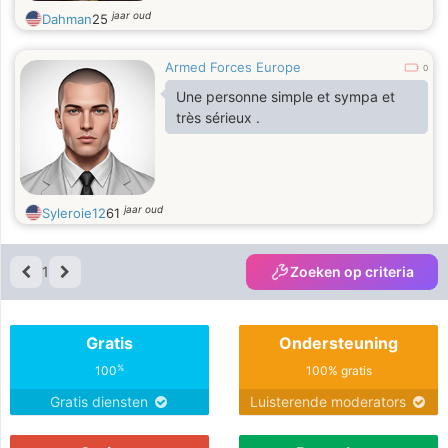
jaar oud
Dahman
25
Armed Forces Europe
0
Une personne simple et sympa et
très sérieux .
jaar oud
Syleroie12
61
1
Zoeken op criteria
Gratis
Ondersteuning
%
100
100% gratis
Gratis diensten
Luisterende moderators