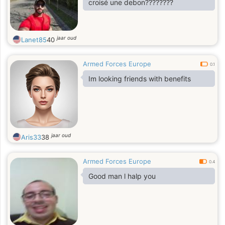
croisé une debon????????
jaar oud
Lanet85
40
Armed Forces Europe
0.1
Im looking friends with benefits
jaar oud
Aris33
38
Armed Forces Europe
0.4
Good man l halp you