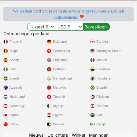
We werken hard om je de beste service te geven, wees alsjeblieft
ondersteunend
Ontmoetingen per land
Frankrijk
Duitsland
Canada
België
Zwitserland
Verenigde Staten
Spanje
Engeland
Mexico
Italië
Portugal
Colombia
Zweden
Gehandicapt
Huisdieren
Australië
Marokko
Brazilië
Nederland
Tunesië
Filipijnen
Oostenrijk
Algerije
Libanon
Japan
Egypte
Golf
China
Koeweit
Hele lijst
Nieuws
|
Oplichters
|
Winkel
|
Meningen