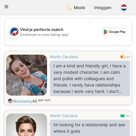
Australia
Chat
Toggle
Mode
Inloggen
navigation
💖
Vind je perfecte match
💖
Download nu onze dating-app!
💕
💕
North Carolina
0.5
I am a kind and friendly girl, I have a
very modest character. I am calm
and polite with colleagues and
friends. I rarely have relationships
because I work very hard. I don't
have a big family, I'm completely
jaar oud
Missbarby
40
alone. I'm looking for my happiness
somewhere out there
North Carolina
0.7
Im looking for a relationship and see
where it goes