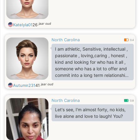
jaar oud
Katelyla01
26
North Carolina
0.4
I am athletic, Sensitive, intellectual ,
passionate , loving,caring , honest ,
kind and looking for who has it all ,
someone who has a lot to offer and
commit into a long term relationship
with me .someone real and unique
jaar oud
Autumn231
41
North Carolina
0.8
Let's see, I'm almost forty, no kids,
live alone and love to laugh! You?