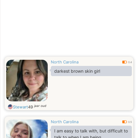
North Carolina
0.4
darkest brown skin girl
jaar oud
Stewart
49
North Carolina
0.5
I am easy to talk with, but difficult to
talk to when I am being