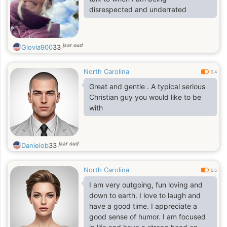
disrespected and underrated
jaar oud
Glovia900
33
North Carolina
0.4
Great and gentle . A typical serious
Christian guy you would like to be
with
jaar oud
Danielob
33
North Carolina
0.5
I am very outgoing, fun loving and
down to earth. I love to laugh and
have a good time. I appreciate a
good sense of humor. I am focused