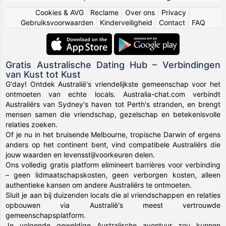
Cookies & AVG
|
Reclame
|
Over ons
|
Privacy
|
Gebruiksvoorwaarden
|
Kinderveiligheid
|
Contact
|
FAQ
Gratis Australische Dating Hub – Verbindingen
van Kust tot Kust
G'day! Ontdek Australië's vriendelijkste gemeenschap voor het
ontmoeten van echte locals. Australia-chat.com verbindt
Australiërs van Sydney's haven tot Perth's stranden, en brengt
mensen samen die vriendschap, gezelschap en betekenisvolle
relaties zoeken.
Of je nu in het bruisende Melbourne, tropische Darwin of ergens
anders op het continent bent, vind compatibele Australiërs die
jouw waarden en levensstijlvoorkeuren delen.
Ons volledig gratis platform elimineert barrières voor verbinding
– geen lidmaatschapskosten, geen verborgen kosten, alleen
authentieke kansen om andere Australiërs te ontmoeten.
Sluit je aan bij duizenden locals die al vriendschappen en relaties
opbouwen via Australië's meest vertrouwde
gemeenschapsplatform.
Je volgende geweldige Australische avontuur zou kunnen