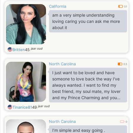
California
0.1
am a very simple understanding
loving caring you can ask me more
about it
jaar oud
Britten
45
North Carolina
0.5
I just want to be loved and have
someone to love back the way I've
always wanted. I want to find my
best friend, my soul mate, my lover
and my Prince Charming and you
just seem like my perfect match,but
jaar oud
Tinanice81
49
no one is perfect but we try our best
to be. My intentions have always
North Carolina
been to meet someone who is kind,
0
caring and considerate. Someone
I’m simple and easy going .