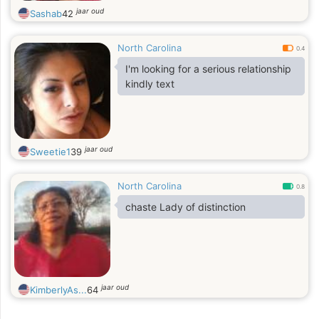
jaar oud
Sashab
42
North Carolina
0.4
I'm looking for a serious relationship
kindly text
jaar oud
Sweetie1
39
North Carolina
0.8
chaste Lady of distinction
jaar oud
KimberlyAs...
64