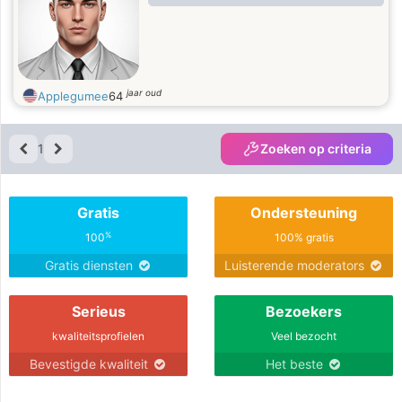
who is not selfish and when he says
he wants to be with me,he means it
but that seem to be hard to find. I
want to travel for pleasure while I'm
able, but want
jaar oud
Applegumee
64
1
Zoeken op criteria
Gratis
Ondersteuning
%
100
100% gratis
Gratis diensten
Luisterende moderators
Serieus
Bezoekers
kwaliteitsprofielen
Veel bezocht
Bevestigde kwaliteit
Het beste