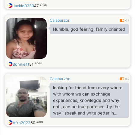
anos
Jackie0330
47
Calabarzon
0.5
Humble, god fearing, family oriented
anos
Bonnie11
31
Calabarzon
0.5
looking for friend from every where
with whom we can exchnage
experiences, knowlegde and why
not , can be true partener.. by the
way i speak and write better in
french
anos
Afro2022
50