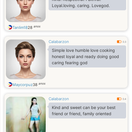
Loyal.loving. caring. Lovegod.
anos
Tanlim18
28
Calabarzon
0.3
Simple love humble love cooking
honest loyal and ready doing good
caring fearing god
anos
Maycorpuz
38
Calabarzon
0.4
Kind and sweet can be your best
friend or friend, family oriented