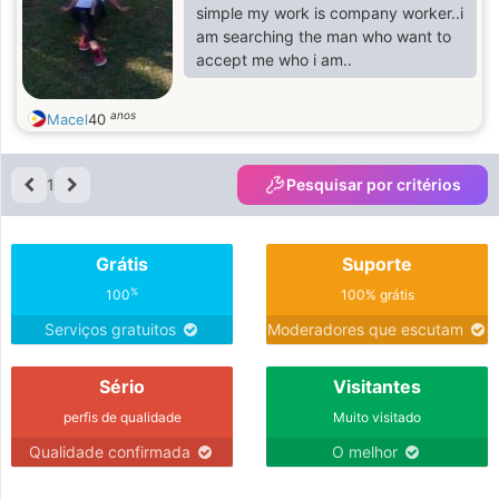
simple my work is company worker..i
am searching the man who want to
accept me who i am..
anos
Macel
40
1
Pesquisar por critérios
Grátis
Suporte
%
100
100% grátis
Serviços gratuitos
Moderadores que escutam
Sério
Visitantes
perfis de qualidade
Muito visitado
Qualidade confirmada
O melhor