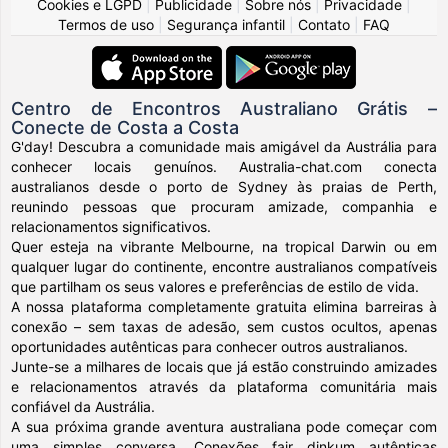
Cookies e LGPD
|
Publicidade
|
Sobre nós
|
Privacidade
|
Termos de uso
|
Segurança infantil
|
Contato
|
FAQ
Centro de Encontros Australiano Grátis –
Conecte de Costa a Costa
G'day! Descubra a comunidade mais amigável da Austrália para
conhecer locais genuínos. Australia-chat.com conecta
australianos desde o porto de Sydney às praias de Perth,
reunindo pessoas que procuram amizade, companhia e
relacionamentos significativos.
Quer esteja na vibrante Melbourne, na tropical Darwin ou em
qualquer lugar do continente, encontre australianos compatíveis
que partilham os seus valores e preferências de estilo de vida.
A nossa plataforma completamente gratuita elimina barreiras à
conexão – sem taxas de adesão, sem custos ocultos, apenas
oportunidades autênticas para conhecer outros australianos.
Junte-se a milhares de locais que já estão construindo amizades
e relacionamentos através da plataforma comunitária mais
confiável da Austrália.
A sua próxima grande aventura australiana pode começar com
uma simples conversa. Conexões fair dinkum autênticas