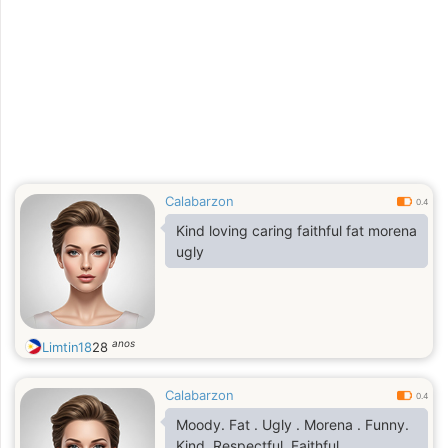
Calabarzon
0.4
Kind loving caring faithful fat morena
ugly
anos
Limtin18
28
Calabarzon
0.4
Moody. Fat . Ugly . Morena . Funny.
Kind. Respectful. Faithful.