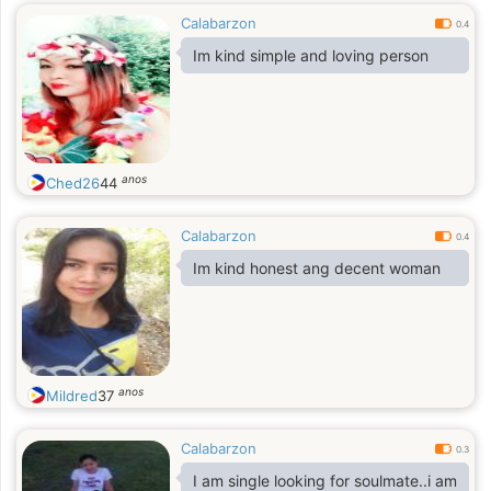
Calabarzon
0.4
Im kind simple and loving person
anos
Ched26
44
Calabarzon
0.4
Im kind honest ang decent woman
anos
Mildred
37
Calabarzon
0.3
I am single looking for soulmate..i am