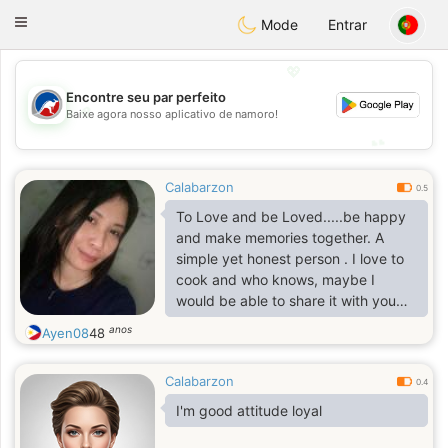
Australia
Chat
Toggle
Mode
Entrar
navigation
💖
Encontre seu par perfeito
💖
Baixe agora nosso aplicativo de namoro!
💕
💕
Calabarzon
0.5
To Love and be Loved.....be happy
and make memories together. A
simple yet honest person . I love to
cook and who knows, maybe I
would be able to share it with you
someday....
anos
Ayen08
48
Calabarzon
0.4
I'm good attitude loyal