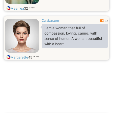
anos
Meamea
32
Calabarzon
0.5
I am a woman that full of
compassion, loving, caring, with
sense of humor. A woman beautiful
with a heart.
anos
Margarette
45