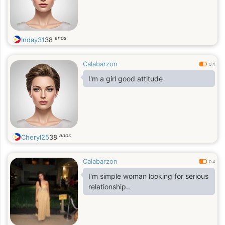
anos
Inday31
38
Calabarzon
0.4
I'm a girl good attitude
anos
Cheryl25
38
Calabarzon
0.4
I'm simple woman looking for serious
relationship..