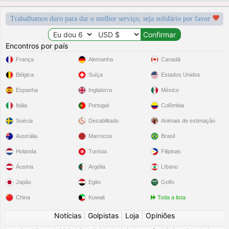
Trabalhamos duro para dar o melhor serviço, seja solidário por favor
Encontros por país
França
Alemanha
Canadá
Bélgica
Suíça
Estados Unidos
Espanha
Inglaterra
México
Itália
Portugal
Colômbia
Suécia
Desabilitado
Animais de estimação
Austrália
Marrocos
Brasil
Holanda
Tunísia
Filipinas
Áustria
Argélia
Líbano
Japão
Egito
Golfo
China
Kuwait
Toda a lista
Notícias
|
Golpistas
|
Loja
|
Opiniões