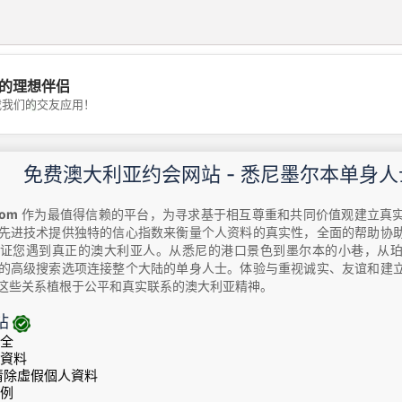
的理想伴侣
💖
载我们的交友应用！
💕
免费澳大利亚约会网站 - 悉尼墨尔本单身人
com
作为最值得信赖的平台，为寻求基于相互尊重和共同价值观建立真
先进技术提供独特的信心指数来衡量个人资料的真实性，全面的帮助协
证您遇到真正的澳大利亚人。从悉尼的港口景色到墨尔本的小巷，从
的高级搜索选项连接整个大陆的单身人士。体验与重视诚实、友谊和建
这些关系植根于公平和真实联系的澳大利亚精神。
站
全
資料
% 清除虛假個人資料
例