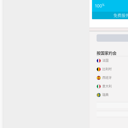
%
100
免费服
按国家约会
法国
比利时
西班牙
意大利
瑞典