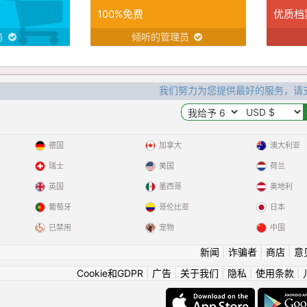
100%免费
优质档
务
倾听的管理员
我们努力为您提供最好的服务，请
德国
加拿大
澳大利亚
瑞士
美国
荷兰
英国
墨西哥
奥地利
葡萄牙
哥伦比亚
日本
已禁用
宠物
中国
新闻
|
诈骗者
|
商店
|
意
Cookie和GDPR
|
广告
|
关于我们
|
隐私
|
使用条款
|