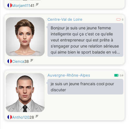
岁
Morjam111
41
Centre-Val de Loire
0
Bonjour je suis une jeune femme
intelligente qui ça c'est ce qu'elle
veut entrepreneur qui est prête à
s'engager pour une relation sérieuse
qui aime bien le sport balade en vélo
voyage et qui est dans le social les
岁
Cienca
38
personnes économiquement faibles
ou pour les personnes âgées
Auvergne-Rhône-Alpes
0.8
je suis un jeune francais cool pour
discuter
岁
Antho120
28