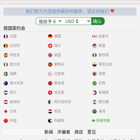
我们努力为您提供最好的服务，请支持我们
按国家约会
法国
德国
加拿大
比利时
瑞士
美国
西班牙
英国
墨西哥
意大利
葡萄牙
哥伦比亚
瑞典
已禁用
宠物
澳大利亚
摩洛哥
巴西
荷兰
突尼斯
菲律宾
奥地利
阿尔及利亚
黎巴嫩
日本
埃及
海湾
中国
科威特
所有列表
新闻
|
诈骗者
|
商店
|
意见