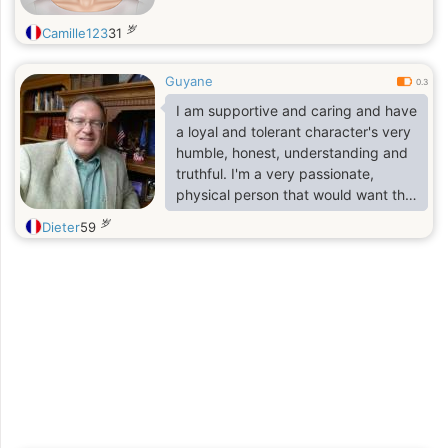
岁
Camille123
31
Guyane
0.3
I am supportive and caring and have
a loyal and tolerant character's very
humble, honest, understanding and
truthful. I'm a very passionate,
physical person that would want the
same in a mate, deeply romantic,
岁
Dieter
59
optimistic, hopeful, wise, & smart. I
have a good, honest heart and don't
like being lied to. I don't need to be
buttered up. If you are straight with
me from the beginning I'm more
likely to grow to care and love for
you and to always make you happy
for the rest of our-lives.