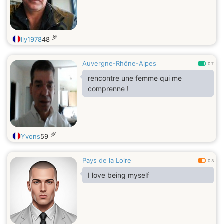
岁
Ily1978
48
Auvergne-Rhône-Alpes
0.7
rencontre une femme qui me
comprenne !
岁
Yvons
59
Pays de la Loire
0.3
I love being myself