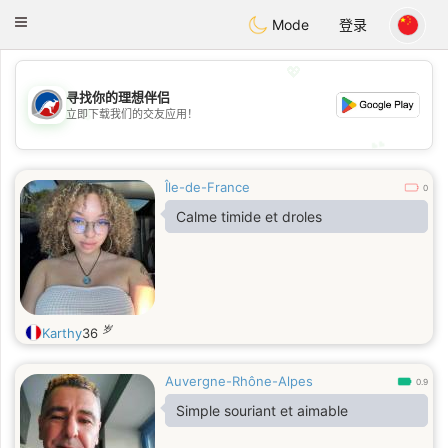
Australia
Chat
Toggle
Mode
登录
navigation
💖
寻找你的理想伴侣
💖
立即下载我们的交友应用！
💕
💕
Île-de-France
0
Calme timide et droles
岁
Karthy
36
Auvergne-Rhône-Alpes
0.9
Simple souriant et aimable