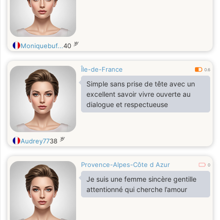
岁
Moniquebuf...
40
Île-de-France
0.6
Simple sans prise de tête avec un
excellent savoir vivre ouverte au
dialogue et respectueuse
岁
Audrey77
38
Provence-Alpes-Côte d Azur
0
Je suis une femme sincère gentille
attentionné qui cherche l’amour