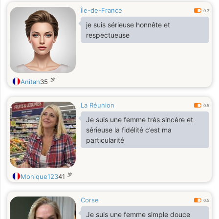
Île-de-France
0.3
je suis sérieuse honnête et
respectueuse
岁
Anitah
35
La Réunion
0.5
Je suis une femme très sincère et
sérieuse la fidélité c’est ma
particularité
岁
Monique123
41
Corse
0.5
Je suis une femme simple douce