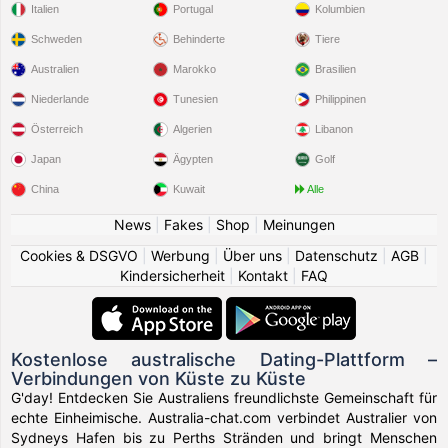
Italien
Portugal
Kolumbien
Schweden
Behinderte
Tiere
Australien
Marokko
Brasilien
Niederlande
Tunesien
Philippinen
Österreich
Algerien
Libanon
Japan
Ägypten
Golf
China
Kuwait
Alle
News
|
Fakes
|
Shop
|
Meinungen
Cookies & DSGVO
|
Werbung
|
Über uns
|
Datenschutz
|
AGB
|
Kindersicherheit
|
Kontakt
|
FAQ
Kostenlose australische Dating-Plattform –
Verbindungen von Küste zu Küste
G'day! Entdecken Sie Australiens freundlichste Gemeinschaft für
echte Einheimische. Australia-chat.com verbindet Australier von
Sydneys Hafen bis zu Perths Stränden und bringt Menschen