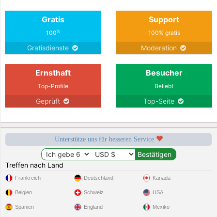
Gratis
Support
%
100
100% gratis
Gratisdienste
Moderation
Ernsthaft
Besucher
Top-Profile
Beliebt
Geprüft
Top-Seite
Unterstütze uns für besseren Service
Treffen nach Land
Frankreich
Deutschland
Kanada
Belgien
Schweiz
USA
Spanien
England
Mexiko