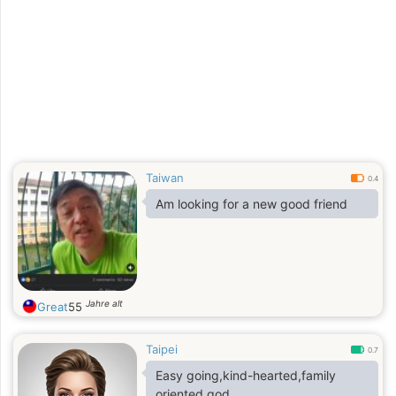
Taiwan
0.4
Am looking for a new good friend
Jahre alt
Great
55
Taipei
0.7
Easy going,kind-hearted,family
oriented,god