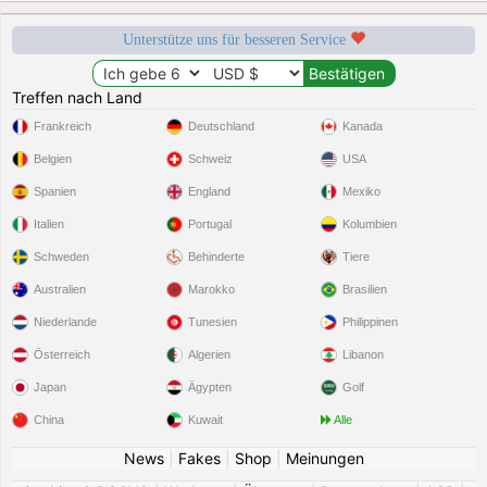
Unterstütze uns für besseren Service
Treffen nach Land
Frankreich
Deutschland
Kanada
Belgien
Schweiz
USA
Spanien
England
Mexiko
Italien
Portugal
Kolumbien
Schweden
Behinderte
Tiere
Australien
Marokko
Brasilien
Niederlande
Tunesien
Philippinen
Österreich
Algerien
Libanon
Japan
Ägypten
Golf
China
Kuwait
Alle
News
|
Fakes
|
Shop
|
Meinungen