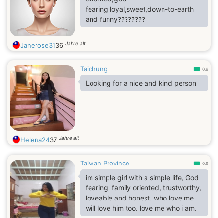
fearing,loyal,sweet,down-to-earth
and funny????????
Jahre alt
Janerose31
36
Taichung
0.9
Looking for a nice and kind person
Jahre alt
Helena24
37
Taiwan Province
0.9
im simple girl with a simple life, God
fearing, family oriented, trustworthy,
loveable and honest. who love me
will love him too. love me who i am.