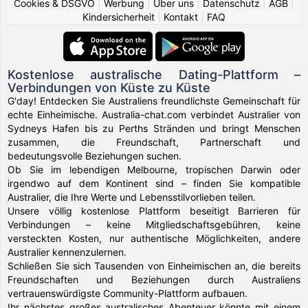
Cookies & DSGVO
|
Werbung
|
Über uns
|
Datenschutz
|
AGB
|
Kindersicherheit
|
Kontakt
|
FAQ
Kostenlose australische Dating-Plattform –
Verbindungen von Küste zu Küste
G'day! Entdecken Sie Australiens freundlichste Gemeinschaft für
echte Einheimische. Australia-chat.com verbindet Australier von
Sydneys Hafen bis zu Perths Stränden und bringt Menschen
zusammen, die Freundschaft, Partnerschaft und
bedeutungsvolle Beziehungen suchen.
Ob Sie im lebendigen Melbourne, tropischen Darwin oder
irgendwo auf dem Kontinent sind – finden Sie kompatible
Australier, die Ihre Werte und Lebensstilvorlieben teilen.
Unsere völlig kostenlose Plattform beseitigt Barrieren für
Verbindungen – keine Mitgliedschaftsgebühren, keine
versteckten Kosten, nur authentische Möglichkeiten, andere
Australier kennenzulernen.
Schließen Sie sich Tausenden von Einheimischen an, die bereits
Freundschaften und Beziehungen durch Australiens
vertrauenswürdigste Community-Plattform aufbauen.
Ihr nächstes großes australisches Abenteuer könnte mit einem