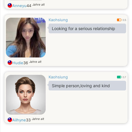
Jahre alt
Anneyu
44
Kaohsiung
0.5
Looking for a serious relationship
Jahre alt
Hudie
36
Kaohsiung
0.7
Simple person,loving and kind
Jahre alt
Ailhyne
33