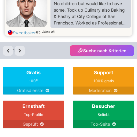
No children but would like to have
some. Took up Culinary also Baking
& Pastry at City College of San
Francisco. Worked as Professional
Caregiver and Assistant Carpenter in
Jahre alt
Sweetbaker
52
USA. Also worked as English-
Chinese translator in Taiwan for
many years. Currently working as
1
Suche nach Kriterien
Mandarin call center agent in
Philippines in Ortigas, Manila.
Gratis
Support
%
100
100% gratis
Gratisdienste
Moderation
Ernsthaft
Besucher
Top-Profile
Beliebt
Geprüft
Top-Seite