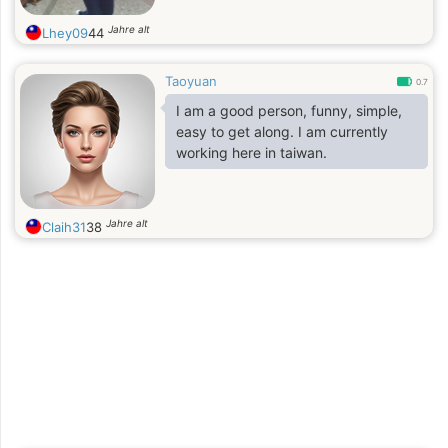
Jahre alt
Lhey09
44
Taoyuan
0.7
I am a good person, funny, simple,
easy to get along. I am currently
working here in taiwan.
Jahre alt
Claih31
38