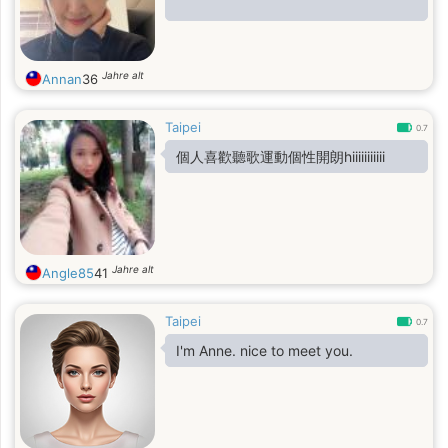
Jahre alt
Annan
36
Taipei
0.7
個人喜歡聽歌運動個性開朗hiiiiiiiiiii
Jahre alt
Angle85
41
Taipei
0.7
I'm Anne. nice to meet you.