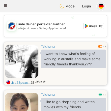
Australia
Chat
Toggle
Mode
Login
navigation
💖
Finde deinen perfekten Partner
💖
Lade jetzt unsere Dating-App herunter!
💕
💕
Taichung
0.5
I want to know what's feeling of
working in austalia and make some
friendly friends thankyou.????
Jahre alt
Lisa23peac...
31
Taichung
0.9
I like to go shopping and watch
movies with my friends