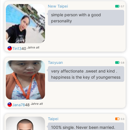
New Taipei
0.7
simple person with a good
personality
Jahre alt
Tin13
40
Taoyuan
0.8
very affectionate .sweet and kind .
happiness is the key of youngerness
Jahre alt
Jana78
48
Taipei
0.3
100% single. Never been married.