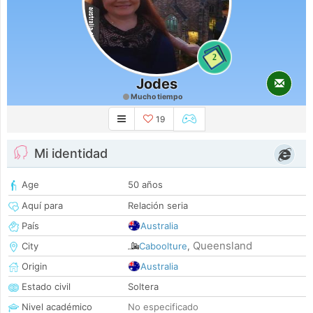
2
Jodes
Mucho tiempo
19
Mi identidad
Age
50 años
Aquí para
Relación seria
País
Australia
Queensland
City
Caboolture
,
Origin
Australia
Estado civil
Soltera
Nivel académico
No especificado