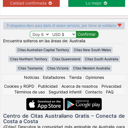
Calidad confirmada
Lo mejor
Trabajamos duro para darte el mejor servicio, por favor sé solidario
Encuentra solteros en las áreas de: Australia
Citas Australian Capital Territory
Citas New South Wales
Citas Northern Territory
Citas Queensland
Citas South Australia
Citas Tasmania
Citas Victoria
Citas Western Australia
Noticias
|
Estafadores
|
Tienda
|
Opiniones
Cookies y RGPD
|
Publicidad
|
Acerca de nosotros
|
Privacidad
|
Términos de uso
|
Seguridad infantil
|
Contacto
|
FAQ
Centro de Citas Australiano Gratis – Conecta de
Costa a Costa
¡G'day! Descubre la comunidad más amigable de Australia para