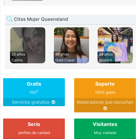
Citas Mujer Queensland
25 años
58 años
58 años
Cairns
Gold Coast
Ipswich
Gratis
Soporte
%
100
100% gratis
Servicios gratuitos
Moderadores que escuchan
Serio
Visitantes
perfiles de calidad
Muy visitado