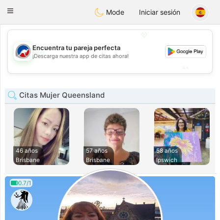
Australia
Chat
Toggle
Mode
Iniciar sesión
navigation
💖
Encuentra tu pareja perfecta
💖
¡Descarga nuestra app de citas ahora!
💕
💕
Citas Mujer Queensland
46 años
57 años
58 años
Brisbane
Brisbane
Ipswich
0.7/1