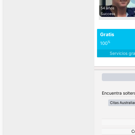
54 años
Success
Gratis
%
100
Servicios gr
Encuentra soltero
Citas Australia
C