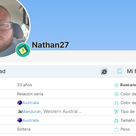
Nathan27
1
dad
Mi f
33 años
Buscan
Relación seria
Color d
Australia
Color d
Western Austral...
Mandurah
,
Tipo de
Australia
Tamaño
Soltera
Peso