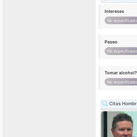
Intereses
No especificad
Paseo
No especificad
Tomar alcohol?
No especificad
Citas Hombr