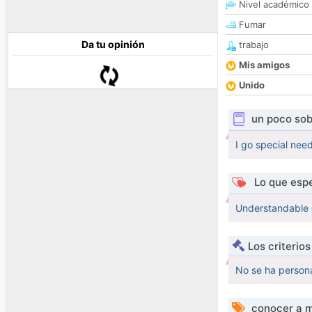
Nivel académico
Fumar
Da tu opinión
trabajo
Mis amigos
Unido
un poco sob
I go special nee
Lo que espe
Understandable 
Los criterio
No se ha persona
conocer a m