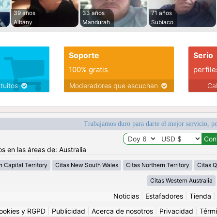
39 años
33 años
71 años
Albany
Mandurah
Subiaco
Soporte
Serio
100% gratis
perfile
atuitos
Moderadores que escuchan
Ca
Trabajamos duro para darte el mejor servicio, po
s en las áreas de: Australia
n Capital Territory
Citas New South Wales
Citas Northern Territory
Citas 
Citas Western Australia
Noticias
|
Estafadores
|
Tienda
ookies y RGPD
|
Publicidad
|
Acerca de nosotros
|
Privacidad
|
Térmi