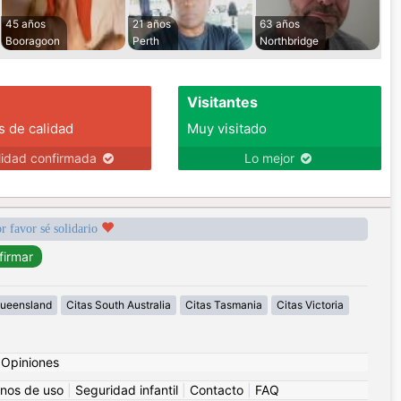
45 años
21 años
63 años
Booragoon
Perth
Northbridge
Visitantes
s de calidad
Muy visitado
lidad confirmada
Lo mejor
r favor sé solidario
Queensland
Citas South Australia
Citas Tasmania
Citas Victoria
|
Opiniones
nos de uso
|
Seguridad infantil
|
Contacto
|
FAQ