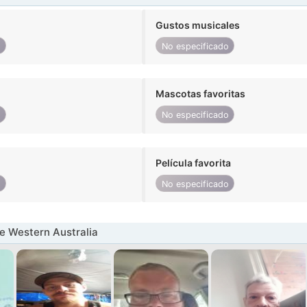
Gustos musicales
o
No especificado
Mascotas favoritas
o
No especificado
Película favorita
o
No especificado
e Western Australia