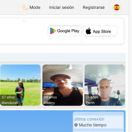
Mode
Iniciar sesión
Registrarse
💖
💕
37 años
39 años
21 años
Mandurah
Albany
Perth
última conexión
Mucho tiempo