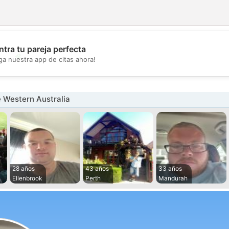
tra tu pareja perfecta
💖
ga nuestra app de citas ahora!
💕
 Western Australia
28 años
43 años
33 años
Ellenbrook
Perth
Mandurah