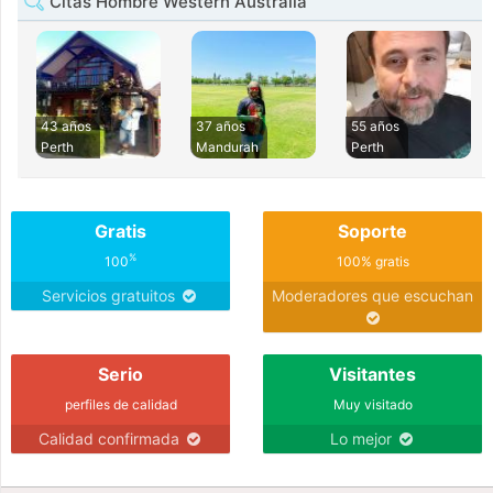
Citas Hombre Western Australia
43 años
37 años
55 años
Perth
Mandurah
Perth
Gratis
Soporte
%
100
100% gratis
Servicios gratuitos
Moderadores que escuchan
Serio
Visitantes
perfiles de calidad
Muy visitado
Calidad confirmada
Lo mejor