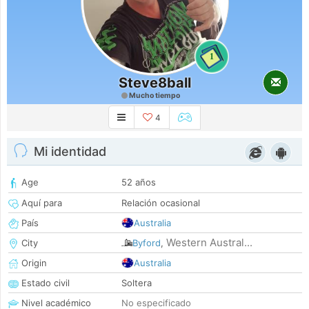
1
Steve8ball
Mucho tiempo
4
Mi identidad
Age
52 años
Aquí para
Relación ocasional
País
Australia
Western Austral...
City
Byford
,
Origin
Australia
Estado civil
Soltera
Nivel académico
No especificado