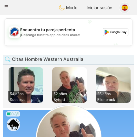
Australia
Chat
Toggle
Mode
Iniciar sesión
navigation
💖
Encuentra tu pareja perfecta
💖
¡Descarga nuestra app de citas ahora!
💕
💕
Citas Hombre Western Australia
54 años
52 años
28 años
Success
Byford
Ellenbrook
0.8/1