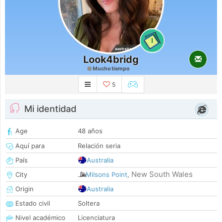
1
Look4bridg
Mucho tiempo
5
Mi identidad
Age
48 años
Aquí para
Relación seria
País
Australia
New South Wales
City
Milsons Point
,
Origin
Australia
Estado civil
Soltera
Nivel académico
Licenciatura