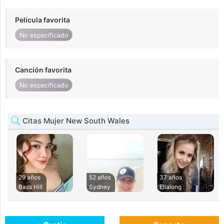
Película favorita
No especificado
Canción favorita
No especificado
Citas Mujer New South Wales
29 años
52 años
37 años
Bass Hill
Sydney
Ellalong