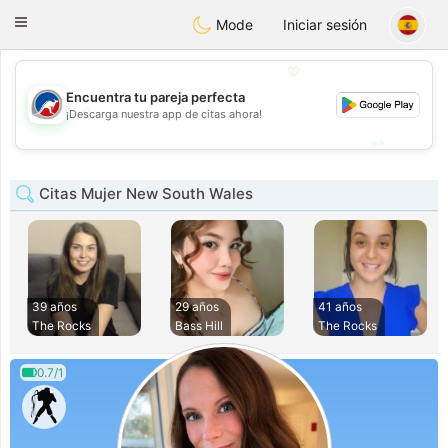
Australia
Chat
Toggle
Mode
Iniciar sesión
navigation
💖
Encuentra tu pareja perfecta
💖
¡Descarga nuestra app de citas ahora!
💕
💕
Citas Mujer New South Wales
39 años
29 años
41 años
The Rocks
Bass Hill
The Rocks
0.7/1