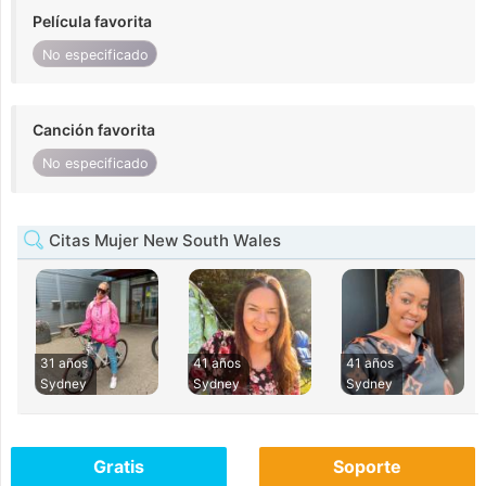
Película favorita
No especificado
Canción favorita
No especificado
Citas Mujer New South Wales
31 años
41 años
41 años
Sydney
Sydney
Sydney
Gratis
Soporte