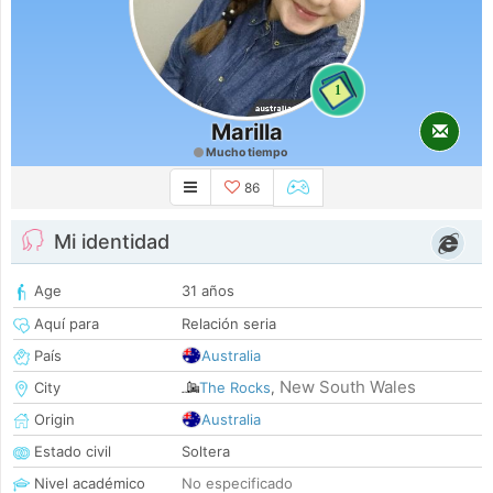
1
Marilla
Mucho tiempo
86
Mi identidad
Age
31 años
Aquí para
Relación seria
País
Australia
New South Wales
City
The Rocks
,
Origin
Australia
Estado civil
Soltera
Nivel académico
No especificado