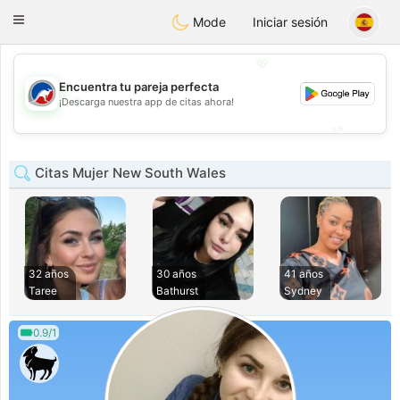
Australia
Chat
Toggle
Mode
Iniciar sesión
navigation
💖
Encuentra tu pareja perfecta
💖
¡Descarga nuestra app de citas ahora!
💕
💕
Citas Mujer New South Wales
32 años
30 años
41 años
Taree
Bathurst
Sydney
0.9/1