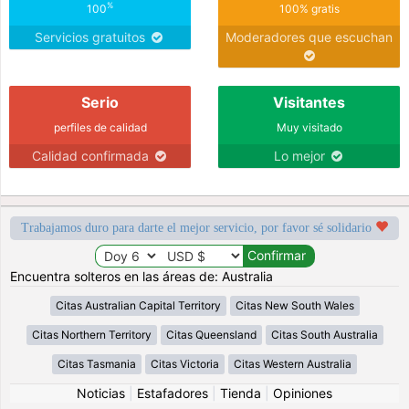
%
100
100% gratis
Servicios gratuitos
Moderadores que escuchan
Serio
Visitantes
perfiles de calidad
Muy visitado
Calidad confirmada
Lo mejor
Trabajamos duro para darte el mejor servicio, por favor sé solidario
Encuentra solteros en las áreas de: Australia
Citas Australian Capital Territory
Citas New South Wales
Citas Northern Territory
Citas Queensland
Citas South Australia
Citas Tasmania
Citas Victoria
Citas Western Australia
Noticias
|
Estafadores
|
Tienda
|
Opiniones