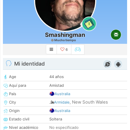
1
Smashingman
Mucho tiempo
6
Mi identidad
Age
44 años
Aquí para
Amistad
País
Australia
New South Wales
City
Armidale
,
Origin
Australia
Estado civil
Soltera
Nivel académico
No especificado