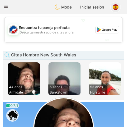
Australia
Chat
Toggle
Mode
Iniciar sesión
navigation
💖
Encuentra tu pareja perfecta
💖
¡Descarga nuestra app de citas ahora!
💕
💕
Citas Hombre New South Wales
44 años
50 años
53 años
Armidale
Bankstown
Hurstville
0.7/1