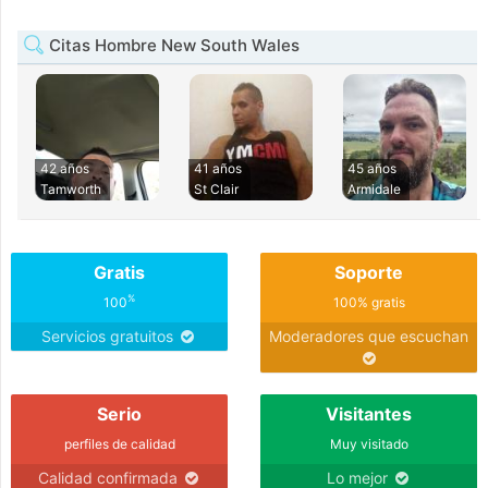
Citas Hombre New South Wales
42 años
41 años
45 años
Tamworth
St Clair
Armidale
Gratis
Soporte
%
100
100% gratis
Servicios gratuitos
Moderadores que escuchan
Serio
Visitantes
perfiles de calidad
Muy visitado
Calidad confirmada
Lo mejor