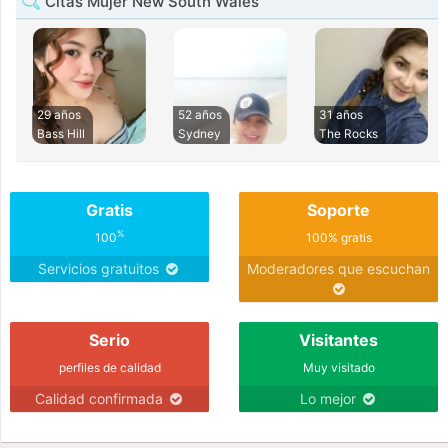
Citas Mujer New South Wales
29 años
52 años
31 años
Bass Hill
Sydney
The Rocks
Gratis
Soporte
%
100
100% gratis
Servicios gratuitos
Moderadores que escuchan
Serio
Visitantes
perfiles de calidad
Muy visitado
Calidad confirmada
Lo mejor