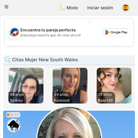
Australia
Chat
Toggle
Mode
Iniciar sesión
navigation
💖
Encuentra tu pareja perfecta
💖
¡Descarga nuestra app de citas ahora!
💕
💕
Citas Mujer New South Wales
48 años
39 años
29 años
Sydney
Burwood
Bass Hill
0.6/1