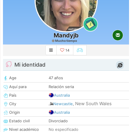
2
Mandyjb
Mucho tiempo
14
Mi identidad
Age
47 años
Aquí para
Relación seria
País
Australia
New South Wales
City
Newcastle
,
Origin
Australia
Estado civil
Divorciado
Nivel académico
No especificado