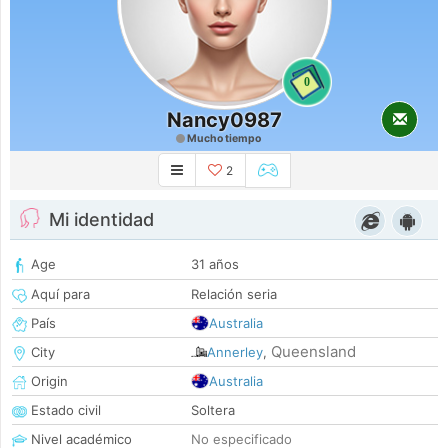
0
Nancy0987
Mucho tiempo
2
Mi identidad
Age
31 años
Aquí para
Relación seria
País
Australia
Queensland
City
Annerley
,
Origin
Australia
Estado civil
Soltera
Nivel académico
No especificado