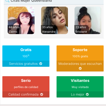
Citas Mujer Queensland
63 años
35 años
23 años
Cairns
Alexandra
Brisbane
Gratis
Soporte
%
100
100% gratis
Servicios gratuitos
Moderadores que escuchan
Serio
Visitantes
perfiles de calidad
Muy visitado
Calidad confirmada
Lo mejor