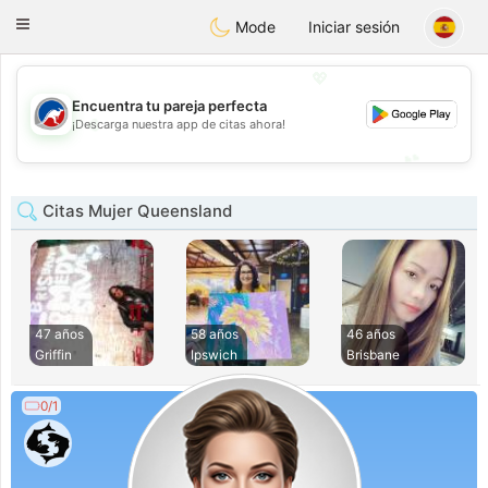
Australia
Chat
Toggle
Mode
Iniciar sesión
navigation
💖
Encuentra tu pareja perfecta
💖
¡Descarga nuestra app de citas ahora!
💕
💕
Citas Mujer Queensland
47 años
58 años
46 años
Griffin
Ipswich
Brisbane
0/1