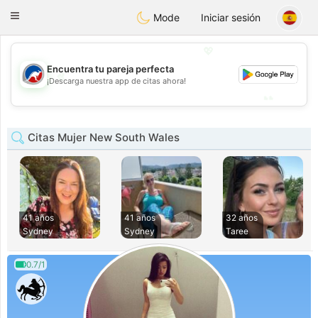
Australia
Chat
Toggle
Mode
Iniciar sesión
navigation
💖
Encuentra tu pareja perfecta
💖
¡Descarga nuestra app de citas ahora!
💕
💕
Citas Mujer New South Wales
41 años
41 años
32 años
Sydney
Sydney
Taree
0.7/1