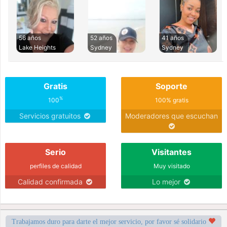
56 años
52 años
41 años
Lake Heights
Sydney
Sydney
Gratis
Soporte
%
100
100% gratis
Servicios gratuitos
Moderadores que escuchan
Serio
Visitantes
perfiles de calidad
Muy visitado
Calidad confirmada
Lo mejor
Trabajamos duro para darte el mejor servicio, por favor sé solidario