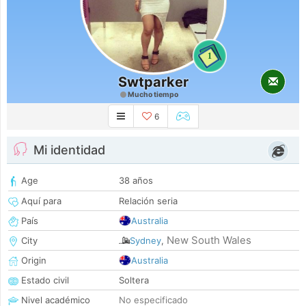
1
Swtparker
Mucho tiempo
6
Mi identidad
Age
38 años
Aquí para
Relación seria
País
Australia
New South Wales
City
Sydney
,
Origin
Australia
Estado civil
Soltera
Nivel académico
No especificado