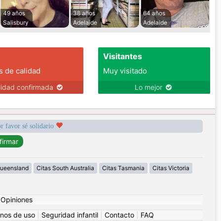
49 años
38 años
64 años
Salisbury
Adelaide
Adelaide
Visitantes
s de calidad
Muy visitado
lidad confirmada
Lo mejor
r favor sé solidario
Queensland
Citas South Australia
Citas Tasmania
Citas Victoria
|
Opiniones
nos de uso
|
Seguridad infantil
|
Contacto
|
FAQ