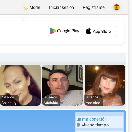
Mode
Iniciar sesión
Registrarse
💖
💕
49 años
64 años
61 años
Salisbury
Adelaide
Adelaide
última conexión
Mucho tiempo