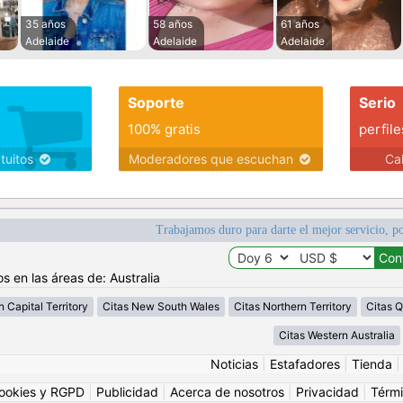
35 años
58 años
61 años
Adelaide
Adelaide
Adelaide
Soporte
Serio
100% gratis
perfile
atuitos
Moderadores que escuchan
Ca
Trabajamos duro para darte el mejor servicio, po
s en las áreas de: Australia
n Capital Territory
Citas New South Wales
Citas Northern Territory
Citas 
Citas Western Australia
Noticias
|
Estafadores
|
Tienda
ookies y RGPD
|
Publicidad
|
Acerca de nosotros
|
Privacidad
|
Térmi