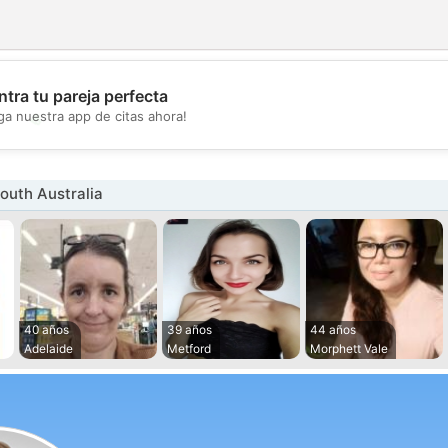
tra tu pareja perfecta
💖
ga nuestra app de citas ahora!
💕
outh Australia
40 años
39 años
44 años
Adelaide
Metford
Morphett Vale