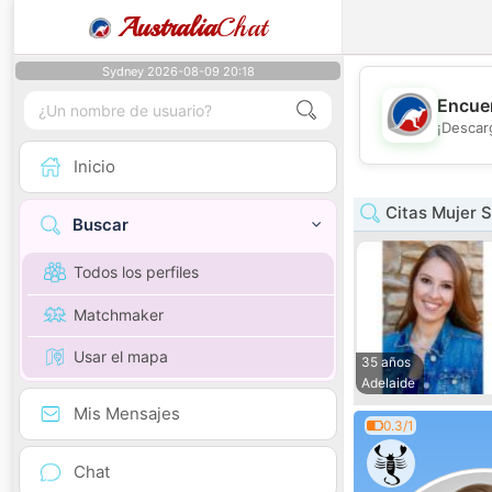
Australia
Chat
Sydney 2026-08-09 20:18
Encuen
¡Descar
Inicio
Citas Mujer S
Buscar
Todos los perfiles
Matchmaker
Usar el mapa
35 años
Adelaide
Mis Mensajes
0.3/1
Chat