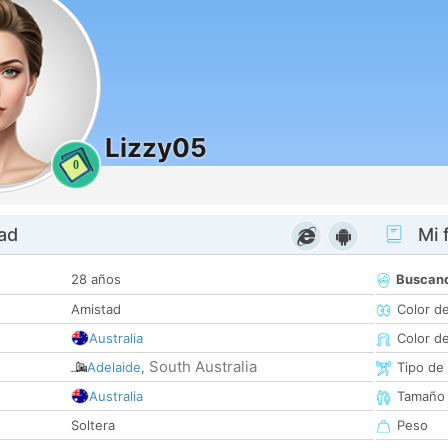
Lizzy05
0
dad
Mi f
28 años
Buscan
Amistad
Color d
Australia
Color d
South Australia
Adelaide
,
Tipo de
Australia
Tamaño
Soltera
Peso