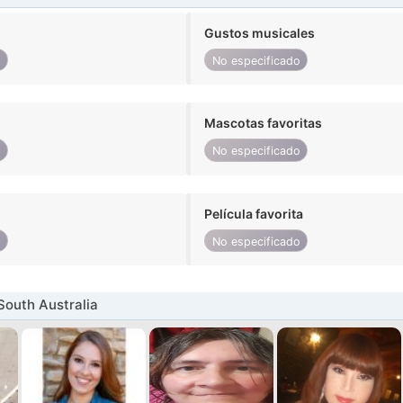
Gustos musicales
o
No especificado
Mascotas favoritas
o
No especificado
Película favorita
o
No especificado
South Australia