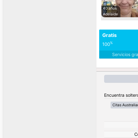
40 años
Adelaide
Gratis
%
100
Servicios gr
Encuentra soltero
Citas Australia
C