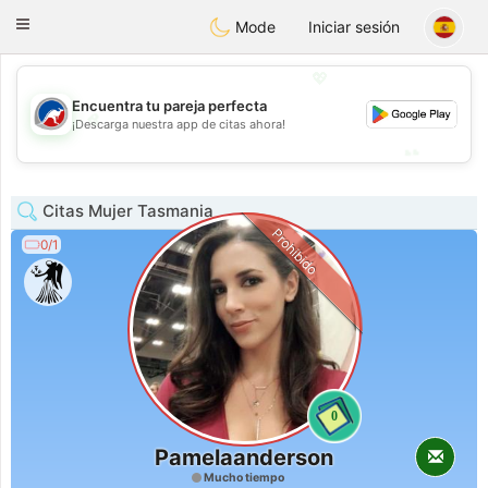
Australia
Chat
Toggle
Mode
Iniciar sesión
navigation
💖
Encuentra tu pareja perfecta
💖
¡Descarga nuestra app de citas ahora!
💕
💕
Citas Mujer Tasmania
Prohibido
0/1
0
Pamelaanderson
Mucho tiempo