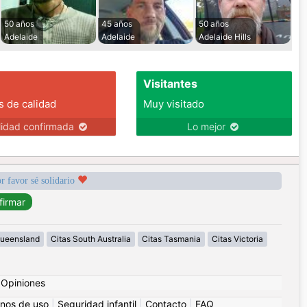
50 años
45 años
50 años
Adelaide
Adelaide
Adelaide Hills
Visitantes
s de calidad
Muy visitado
lidad confirmada
Lo mejor
r favor sé solidario
Queensland
Citas South Australia
Citas Tasmania
Citas Victoria
|
Opiniones
nos de uso
|
Seguridad infantil
|
Contacto
|
FAQ