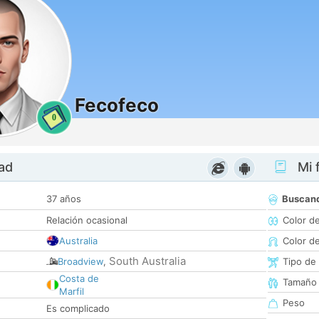
Fecofeco
0
dad
Mi f
37 años
Buscan
Relación ocasional
Color d
Australia
Color d
South Australia
Broadview
,
Tipo de
Costa de
Tamaño
Marfil
Peso
Es complicado