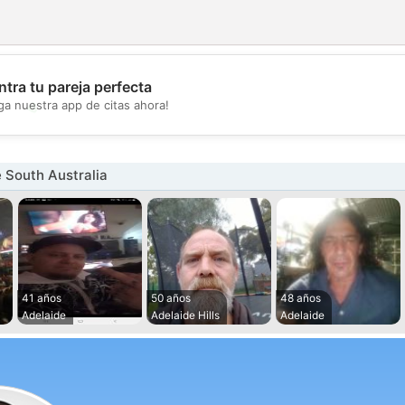
tra tu pareja perfecta
💖
ga nuestra app de citas ahora!
💕
 South Australia
41 años
50 años
48 años
Adelaide
Adelaide Hills
Adelaide