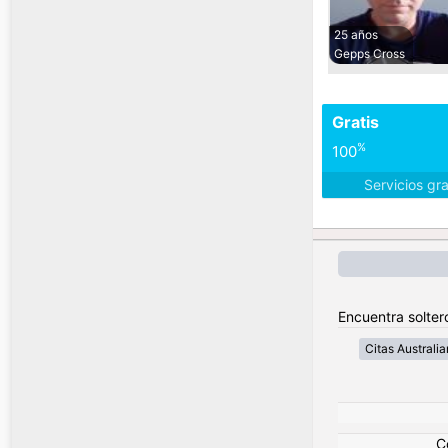
25 años
Gepps Cross
Gratis
%
100
Servicios gr
Encuentra soltero
Citas Australia
C