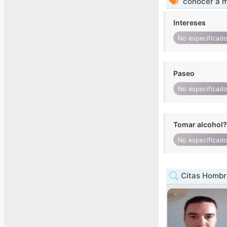
conocer a m
Intereses
No especificad
Paseo
No especificad
Tomar alcohol?
No especificad
Citas Hombre