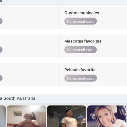
í
Gustos musicales
o
No especificado
Mascotas favoritas
o
No especificado
Película favorita
o
No especificado
 South Australia