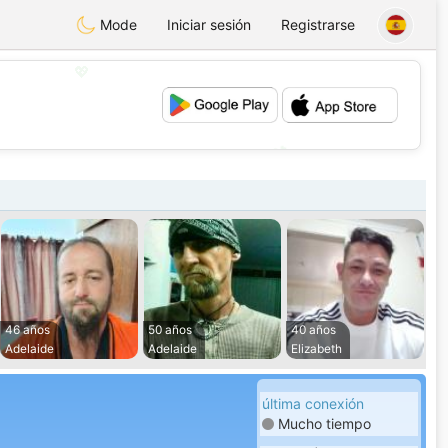
Mode
Iniciar sesión
Registrarse
💖
💕
46 años
50 años
40 años
Adelaide
Adelaide
Elizabeth
última conexión
Mucho tiempo