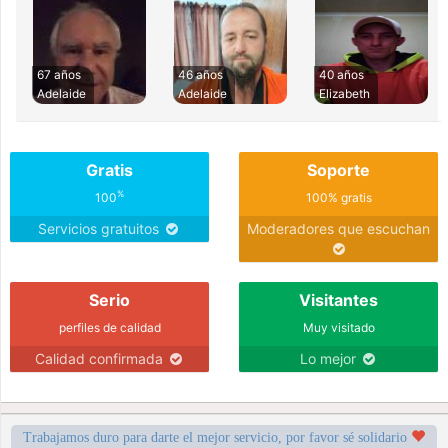
67 años
46 años
40 años
Adelaide
Adelaide
Elizabeth
Gratis
Soporte
%
100
100% gratis
Servicios gratuitos
Moderadores que escuchan
Serio
Visitantes
perfiles de calidad
Muy visitado
Calidad confirmada
Lo mejor
Trabajamos duro para darte el mejor servicio, por favor sé solidario