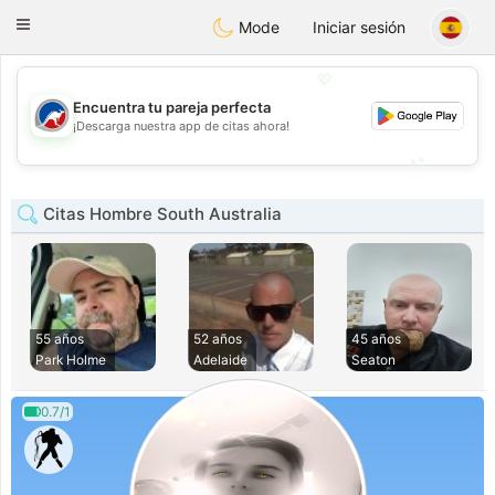
Australia
Chat
Toggle
Mode
Iniciar sesión
navigation
💖
Encuentra tu pareja perfecta
💖
¡Descarga nuestra app de citas ahora!
💕
💕
Citas Hombre South Australia
55 años
52 años
45 años
Park Holme
Adelaide
Seaton
0.7/1