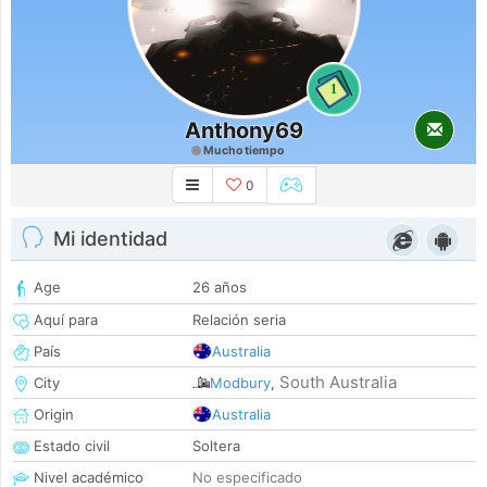
1
Anthony69
Mucho tiempo
0
Mi identidad
Age
26 años
Aquí para
Relación seria
País
Australia
South Australia
City
Modbury
,
Origin
Australia
Estado civil
Soltera
Nivel académico
No especificado