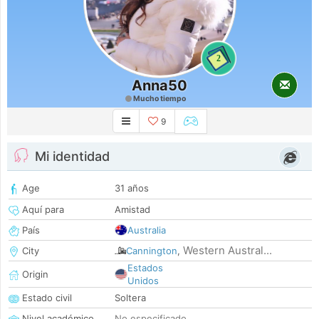
2
Anna50
Mucho tiempo
9
Mi identidad
Age
31 años
Aquí para
Amistad
País
Australia
Western Austral...
City
Cannington
,
Estados
Origin
Unidos
Estado civil
Soltera
Nivel académico
No especificado