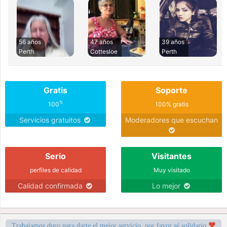
56 años
47 años
39 años
Perth
Cottesloe
Perth
Gratis
Soporte
%
100
100% gratis
Servicios gratuitos
Moderadores que escuchan
Serio
Visitantes
perfiles de calidad
Muy visitado
Calidad confirmada
Lo mejor
Trabajamos duro para darte el mejor servicio, por favor sé solidario