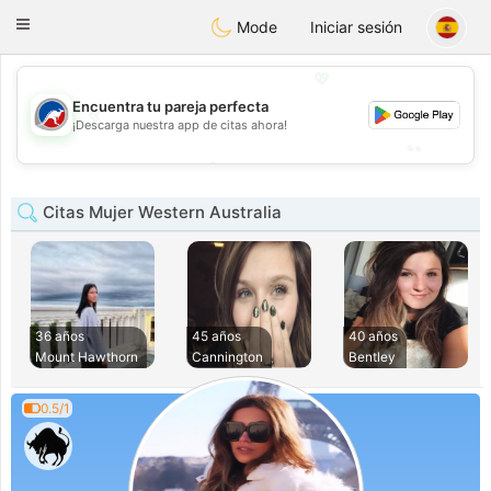
Australia
Chat
Toggle
Mode
Iniciar sesión
navigation
💖
Encuentra tu pareja perfecta
💖
¡Descarga nuestra app de citas ahora!
💕
💕
Citas Mujer Western Australia
36 años
45 años
40 años
Mount Hawthorn
Cannington
Bentley
0.5/1