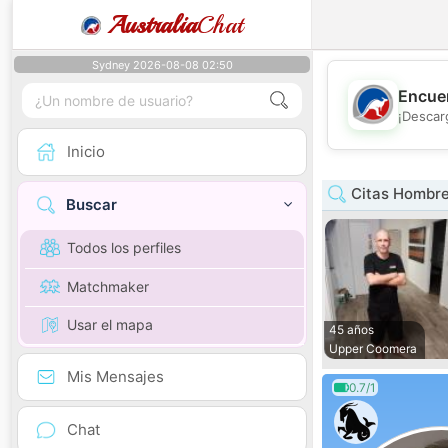
Australia
Chat
Sydney 2026-08-08 02:50
Encuen
¡Descar
Inicio
Citas Hombr
Buscar
Todos los perfiles
Matchmaker
Usar el mapa
45 años
Upper Coomera
Mis Mensajes
0.7/1
Chat