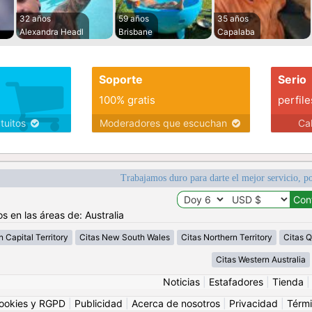
32 años
59 años
35 años
Alexandra Headl
Brisbane
Capalaba
Soporte
Serio
100% gratis
perfile
atuitos
Moderadores que escuchan
Ca
Trabajamos duro para darte el mejor servicio, po
s en las áreas de: Australia
n Capital Territory
Citas New South Wales
Citas Northern Territory
Citas 
Citas Western Australia
Noticias
|
Estafadores
|
Tienda
ookies y RGPD
|
Publicidad
|
Acerca de nosotros
|
Privacidad
|
Térmi