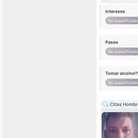
Intereses
No especificad
Paseo
No especificad
Tomar alcohol?
No especificad
Citas Hombr