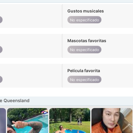
Gustos musicales
o
No especificado
Mascotas favoritas
o
No especificado
Película favorita
o
No especificado
e Queensland