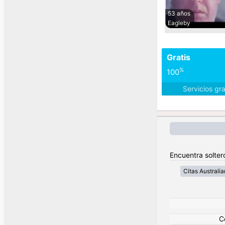
53 años
Eagleby
Gratis
%
100
Servicios gr
Encuentra soltero
Citas Australia
C