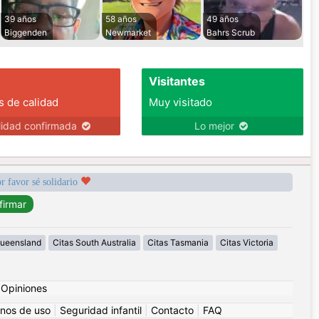
39 años
58 años
49 años
Biggenden
Newmarket
Bahrs Scrub
Visitantes
s de calidad
Muy visitado
lidad confirmada
Lo mejor
r favor sé solidario
Queensland
Citas South Australia
Citas Tasmania
Citas Victoria
|
Opiniones
nos de uso
|
Seguridad infantil
|
Contacto
|
FAQ