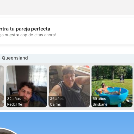
tra tu pareja perfecta
💖
ga nuestra app de citas ahora!
💕
e Queensland
32 años
36 años
59 años
Redcliffe
Cairns
Brisbane