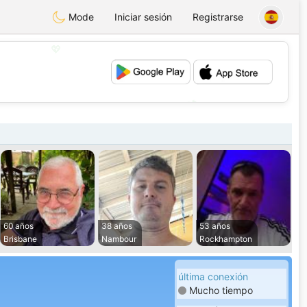
Mode
Iniciar sesión
Registrarse
💖
💕
60 años
38 años
53 años
Brisbane
Nambour
Rockhampton
última conexión
Mucho tiempo