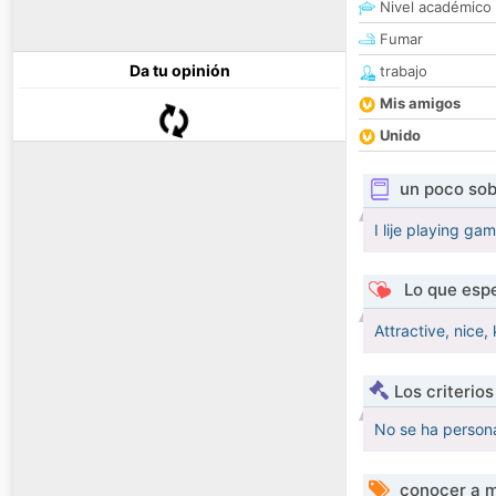
Nivel académico
Fumar
Da tu opinión
trabajo
Mis amigos
Unido
un poco sob
I lije playing g
Lo que espe
Attractive, nice,
Los criterio
No se ha persona
conocer a m