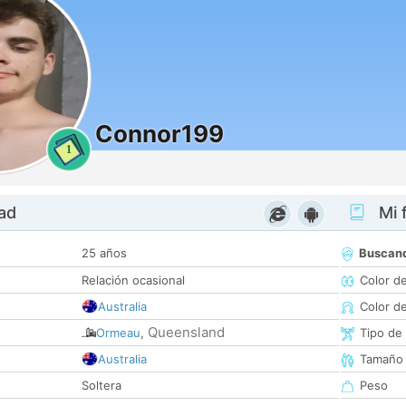
Connor199
1
dad
Mi f
25 años
Buscan
Relación ocasional
Color d
Australia
Color d
Queensland
Ormeau
,
Tipo de
Australia
Tamaño
Soltera
Peso