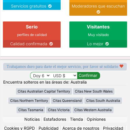
Servicios gratuitos
Moderadores que escuchan
Serio
Visitantes
perfiles de calidad
Muy visitado
Calidad confirmada
Lo mejor
Trabajamos duro para darte el mejor servicio, por favor sé solidario
Encuentra solteros en las áreas de: Australia
Citas Australian Capital Territory
Citas New South Wales
Citas Northern Territory
Citas Queensland
Citas South Australia
Citas Tasmania
Citas Victoria
Citas Western Australia
Noticias
|
Estafadores
|
Tienda
|
Opiniones
Cookies y RGPD
|
Publicidad
|
Acerca de nosotros
|
Privacidad
|