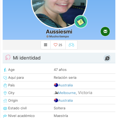
1
Aussiesmi
Mucho tiempo
25
Mi identidad
Age
47 años
Aquí para
Relación seria
País
Australia
Victoria
City
Melbourne
,
Origin
Australia
Estado civil
Soltera
Nivel académico
Maestría