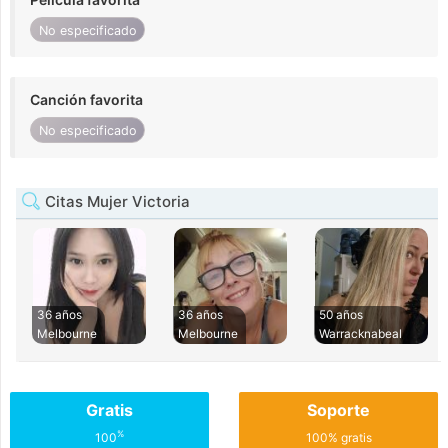
No especificado
Canción favorita
No especificado
Citas Mujer Victoria
36 años
36 años
50 años
Melbourne
Melbourne
Warracknabeal
Gratis
Soporte
%
100
100% gratis