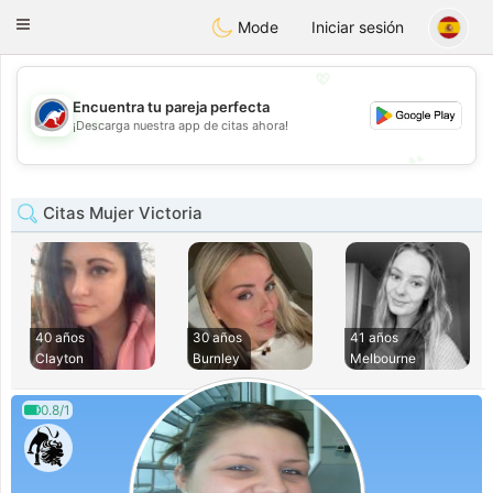
Australia
Chat
Toggle
Mode
Iniciar sesión
navigation
💖
Encuentra tu pareja perfecta
💖
¡Descarga nuestra app de citas ahora!
💕
💕
Citas Mujer Victoria
40 años
30 años
41 años
Clayton
Burnley
Melbourne
0.8/1