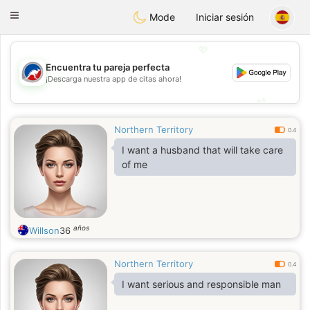
Australia
Chat
Toggle
Mode
Iniciar sesión
navigation
💖
Encuentra tu pareja perfecta
💖
¡Descarga nuestra app de citas ahora!
💕
💕
Northern Territory
0.4
I want a husband that will take care
of me
años
Willson
36
Northern Territory
0.4
I want serious and responsible man