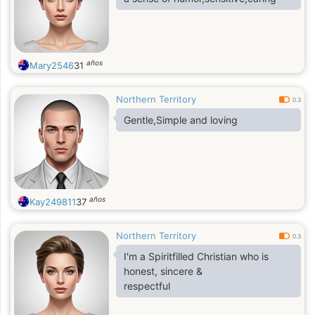
años
Mary2546
31
Northern Territory
0.3
Gentle,Simple and loving
años
Kay249811
37
Northern Territory
0.3
I'm a Spiritfilled Christian who is
honest, sincere &
respectful