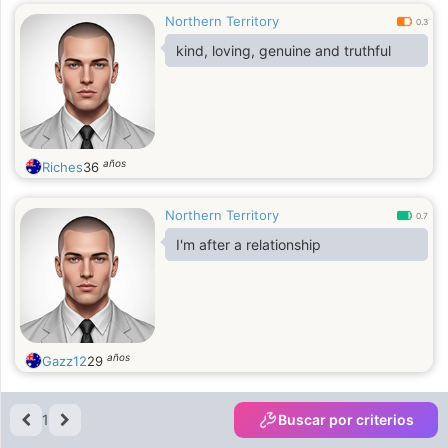
Northern Territory
0.3
kind, loving, genuine and truthful
años
Riches
36
Northern Territory
0.7
I'm after a relationship
años
Gazz12
29
1
Buscar por criterios