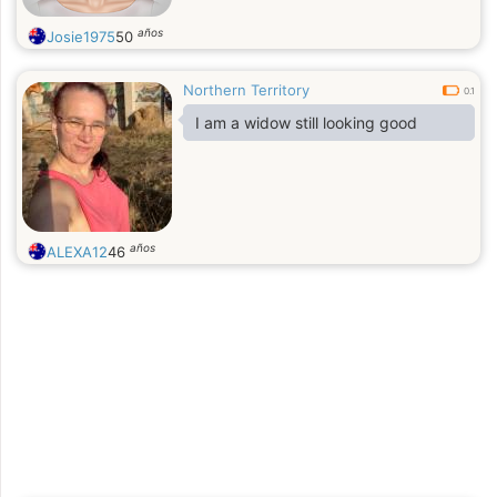
años
Josie1975
50
Northern Territory
0.1
I am a widow still looking good
años
ALEXA12
46