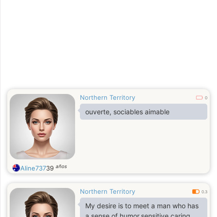
Northern Territory
0
ouverte, sociables aimable
años
Aline737
39
Northern Territory
0.3
My desire is to meet a man who has
a sense of humor,sensitive,caring