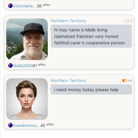
años
VictoriaHe...
36
Northern Territory
0
hi may name is Malik living
Islamabad Pakistan very honest
faithfull carer n cooperative person
años
Malik2000
61
Northern Territory
0.6
i need money today please help
años
Ineedmoney...
45