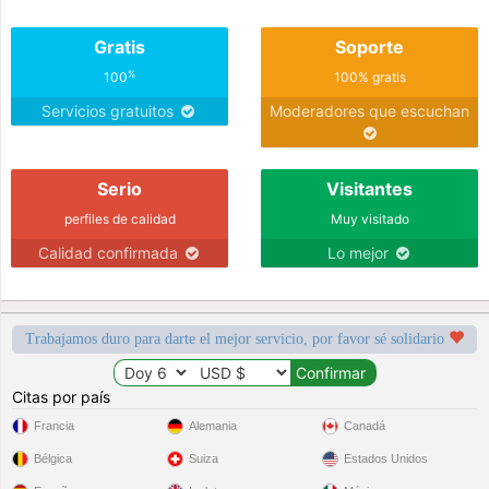
Gratis
Soporte
%
100
100% gratis
Servicios gratuitos
Moderadores que escuchan
Serio
Visitantes
perfiles de calidad
Muy visitado
Calidad confirmada
Lo mejor
Trabajamos duro para darte el mejor servicio, por favor sé solidario
Citas por país
Francia
Alemania
Canadá
Bélgica
Suiza
Estados Unidos