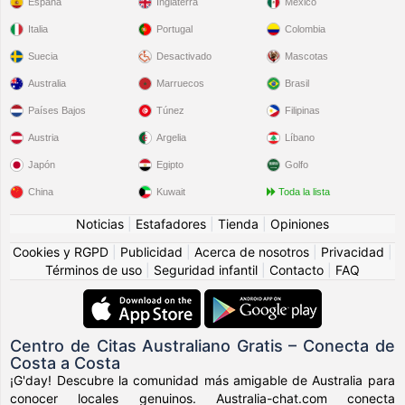
España
Inglaterra
México
Italia
Portugal
Colombia
Suecia
Desactivado
Mascotas
Australia
Marruecos
Brasil
Países Bajos
Túnez
Filipinas
Austria
Argelia
Líbano
Japón
Egipto
Golfo
China
Kuwait
Toda la lista
Noticias
|
Estafadores
|
Tienda
|
Opiniones
Cookies y RGPD
|
Publicidad
|
Acerca de nosotros
|
Privacidad
|
Términos de uso
|
Seguridad infantil
|
Contacto
|
FAQ
Centro de Citas Australiano Gratis – Conecta de
Costa a Costa
¡G'day! Descubre la comunidad más amigable de Australia para
conocer locales genuinos. Australia-chat.com conecta