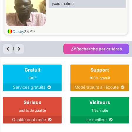
jsuis malien
ans
Ousby
34
1
Recherche par critères
Gratuit
Support
%
100
100% gratuit
Services gratuits
Modérateurs à l'écoute
Sérieux
Visiteurs
profils de qualité
Très visité
Qualité confirmée
Le meilleur