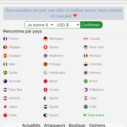
Nous travaillons dur pour vous offrir le meilleur service, soyez solidaire
s'il vous plaît
Rencontres par pays
France
Allemagne
Canada
Belgique
Suisse
États-Unis
Espagne
Angleterre
Mexique
Italie
Portugal
Colombie
Suède
Handicapés
Animaux
Australie
Maroc
Brésil
Pays-Bas
Tunisie
Philippines
Autriche
Algérie
Liban
Japon
Égypte
Golfe
Chine
Koweït
Toute la liste
Actualités
|
Arnaqueurs
|
Boutique
|
Opinions