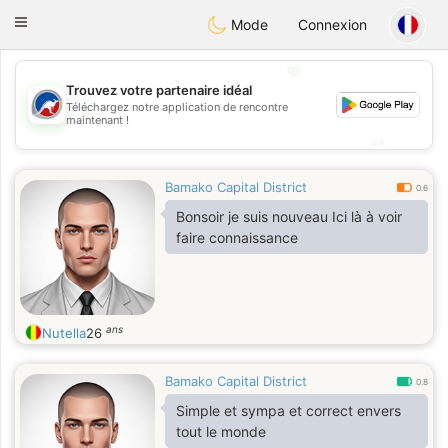
Australia
Chat
Toggle
Mode
Connexion
navigation
💖
Trouvez votre partenaire idéal
💖
Téléchargez notre application de rencontre
maintenant !
💕
💕
Bamako Capital District
0.6
Bonsoir je suis nouveau Ici là à voir
faire connaissance
ans
Nutella
26
Bamako Capital District
0.8
Simple et sympa et correct envers
tout le monde