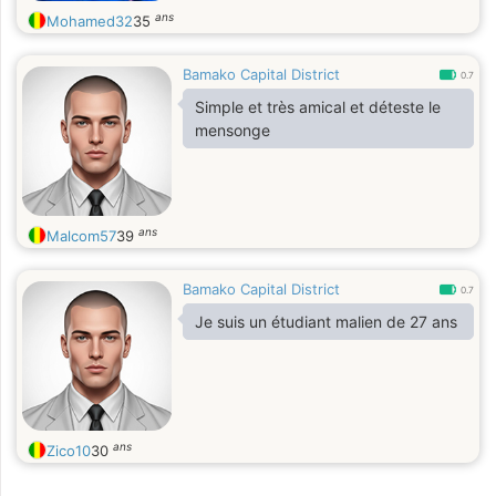
ans
Mohamed32
35
Bamako Capital District
0.7
Simple et très amical et déteste le
mensonge
ans
Malcom57
39
Bamako Capital District
0.7
Je suis un étudiant malien de 27 ans
ans
Zico10
30