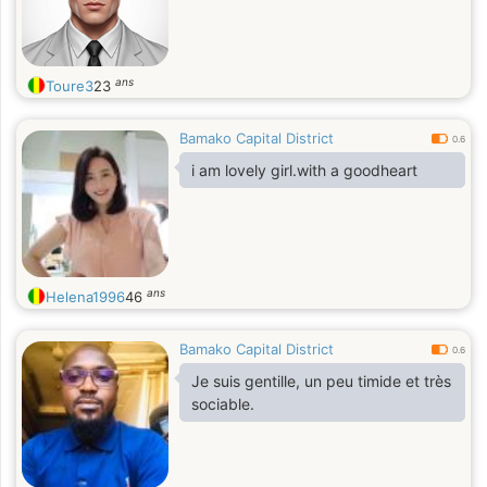
ans
Toure3
23
Bamako Capital District
0.6
i am lovely girl.with a goodheart
ans
Helena1996
46
Bamako Capital District
0.6
Je suis gentille, un peu timide et très
sociable.