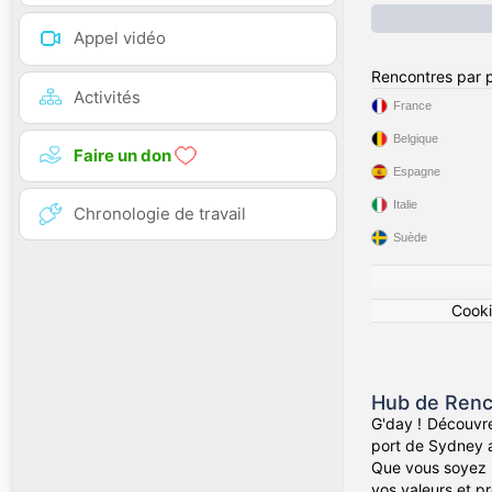
Appel vidéo
Rencontres par 
Activités
France
Belgique
Faire un don
Espagne
Italie
Chronologie de travail
Suède
Cook
Hub de Renc
G'day ! Découvre
port de Sydney a
Que vous soyez d
vos valeurs et pr