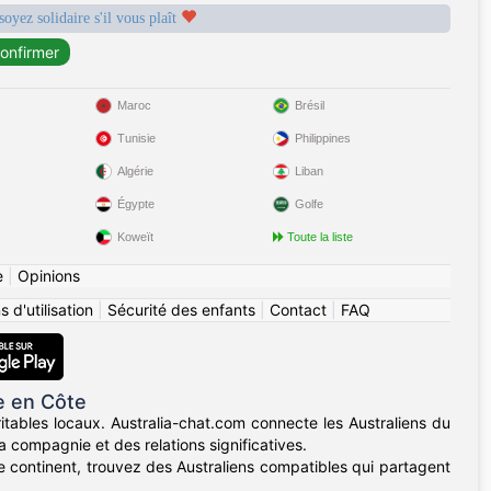
soyez solidaire s'il vous plaît
Maroc
Brésil
Tunisie
Philippines
Algérie
Liban
Égypte
Golfe
Koweït
Toute la liste
e
|
Opinions
 d'utilisation
|
Sécurité des enfants
|
Contact
|
FAQ
e en Côte
itables locaux. Australia-chat.com connecte les Australiens du
 compagnie et des relations significatives.
e continent, trouvez des Australiens compatibles qui partagent