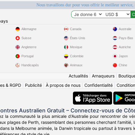
Nous travaillons dur pour vous offrir le meilleur service, 
pays
Allemagne
Canada
Australie
Suisse
États-Unis
Pays-Bas
Angleterre
Mexique
Autriche
Portugal
Colombie
Japon
Handicapés
Animaux
Chine
Actualités
|
Arnaqueurs
|
Boutiqu
ies & RGPD
|
Publicité
|
À propos de nous
|
Confidentialité
|
Conditions
ontres Australien Gratuit – Connectez-vous de Côt
z la communauté la plus amicale d'Australie pour rencontrer de vér
ux plages de Perth, rassemblant des personnes cherchant l'amitié, la
ans la Melbourne animée, la Darwin tropicale ou partout à travers l
éférences de style de vie.