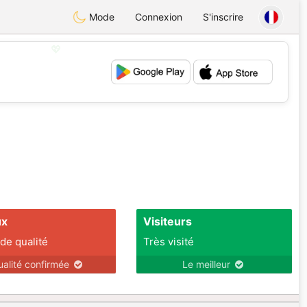
Mode
Connexion
S'inscrire
💖
💕
ux
Visiteurs
 de qualité
Très visité
ualité confirmée
Le meilleur