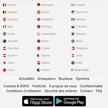
France
Allemagne
Canada
Belgique
Suisse
États-Unis
Espagne
Angleterre
Mexique
Italie
Portugal
Colombie
Suède
Handicapés
Animaux
Australie
Maroc
Brésil
Pays-Bas
Tunisie
Philippines
Autriche
Algérie
Liban
Japon
Égypte
Golfe
Chine
Koweït
Toute la liste
Actualités
|
Arnaqueurs
|
Boutique
|
Opinions
Cookies & RGPD
|
Publicité
|
À propos de nous
|
Confidentialité
|
Conditions d'utilisation
|
Sécurité des enfants
|
Contact
|
FAQ