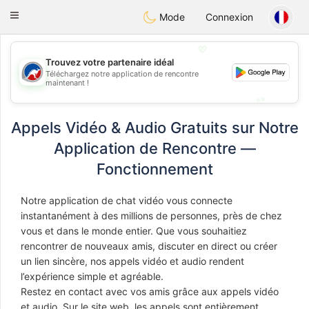
Australia
Chat
Toggle
Mode
Connexion
navigation
💖
Trouvez votre partenaire idéal
Téléchargez notre application de rencontre
💖
maintenant !
💕
💕
Appels Vidéo & Audio Gratuits sur Notre
Application de Rencontre —
Fonctionnement
Notre application de chat vidéo vous connecte
instantanément à des millions de personnes, près de chez
vous et dans le monde entier. Que vous souhaitiez
rencontrer de nouveaux amis, discuter en direct ou créer
un lien sincère, nos appels vidéo et audio rendent
l’expérience simple et agréable.
Restez en contact avec vos amis grâce aux appels vidéo
et audio. Sur le site web, les appels sont entièrement