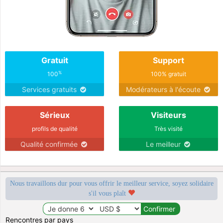
Gratuit
Support
%
100
100% gratuit
Services gratuits
Modérateurs à l'écoute
Sérieux
Visiteurs
profils de qualité
Très visité
Qualité confirmée
Le meilleur
Nous travaillons dur pour vous offrir le meilleur service, soyez solidaire
s'il vous plaît
Rencontres par pays