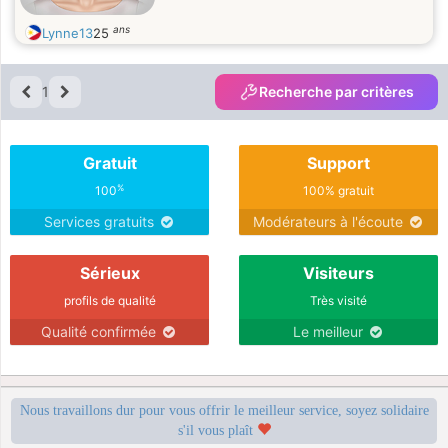
ans
Lynne13
25
1
Recherche par critères
Gratuit
Support
%
100
100% gratuit
Services gratuits
Modérateurs à l'écoute
Sérieux
Visiteurs
profils de qualité
Très visité
Qualité confirmée
Le meilleur
Nous travaillons dur pour vous offrir le meilleur service, soyez solidaire
s'il vous plaît