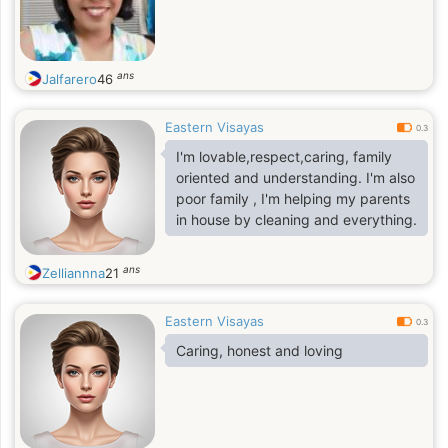
ans
Jalfarero
46
Eastern Visayas
0.3
I'm lovable,respect,caring, family
oriented and understanding. I'm also
poor family , I'm helping my parents
in house by cleaning and everything.
ans
Zelliannna
21
Eastern Visayas
0.3
Caring, honest and loving