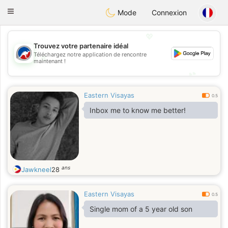
Australia
Chat
Toggle
Mode
Connexion
navigation
💖
Trouvez votre partenaire idéal
Téléchargez notre application de rencontre
💖
maintenant !
💕
💕
Eastern Visayas
0.5
Inbox me to know me better!
ans
Jawkneel
28
Eastern Visayas
0.5
Single mom of a 5 year old son