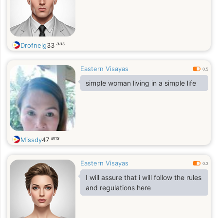
ans
Drofnelg
33
Eastern Visayas
0.5
simple woman living in a simple life
ans
Missdy
47
Eastern Visayas
0.3
I will assure that i will follow the rules
and regulations here