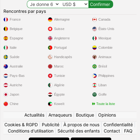
Rencontres par pays
France
Allemagne
Canada
Belgique
Suisse
États-Unis
Espagne
Angleterre
Mexique
Italie
Portugal
Colombie
Suède
Handicapés
Animaux
Australie
Maroc
Brésil
Pays-Bas
Tunisie
Philippines
Autriche
Algérie
Liban
Japon
Égypte
Golfe
Chine
Koweït
Toute la liste
Actualités
|
Arnaqueurs
|
Boutique
|
Opinions
Cookies & RGPD
|
Publicité
|
À propos de nous
|
Confidentialité
|
Conditions d'utilisation
|
Sécurité des enfants
|
Contact
|
FAQ