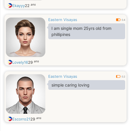
ans
Ekayyy
22
Eastern Visayas
0.4
I am single mom 25yrs old from
phillipines
ans
Lovely16
29
Eastern Visayas
0.2
simple caring loving
ans
Escorro21
29