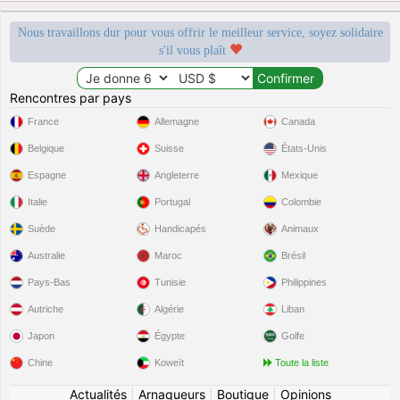
Nous travaillons dur pour vous offrir le meilleur service, soyez solidaire
s'il vous plaît
Rencontres par pays
France
Allemagne
Canada
Belgique
Suisse
États-Unis
Espagne
Angleterre
Mexique
Italie
Portugal
Colombie
Suède
Handicapés
Animaux
Australie
Maroc
Brésil
Pays-Bas
Tunisie
Philippines
Autriche
Algérie
Liban
Japon
Égypte
Golfe
Chine
Koweït
Toute la liste
Actualités
|
Arnaqueurs
|
Boutique
|
Opinions