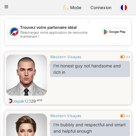
Australia
Chat
Toggle
Mode
Connexion
navigation
💖
Trouvez votre partenaire idéal
💖
Téléchargez notre application de rencontre
maintenant !
💕
💕
Western Visayas
0.4
I'm honest guy not handsome and
rich in
ans
Jayjak123
29
Western Visayas
0.3
I'm bubbly and respectful and smart
and helpful enough