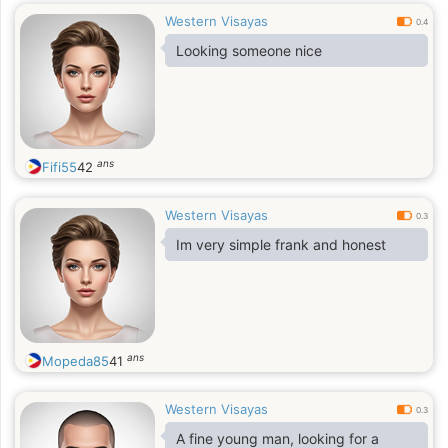
Western Visayas
0.4
Looking someone nice
ans
Fifi55
42
Western Visayas
0.3
Im very simple frank and honest
ans
Mopeda85
41
Western Visayas
0.3
A fine young man, looking for a