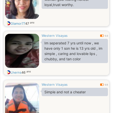
loyal,trust worthy.
ans
Glamor77
47
Western Visayas
0.3
Im seperated 7 yrs until now , we
have only 1 son he is 13 yrs old , im
simple , caring and lovable lips ,
chubby, and tan color
ans
Lherns
46
Western Visayas
0.5
Simple and not a cheater