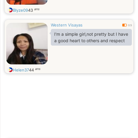
ans
Blyze09
43
Western Visayas
0.5
I'm a simple girl,not pretty but I have
a good heart to others and respect
ans
Helen37
44