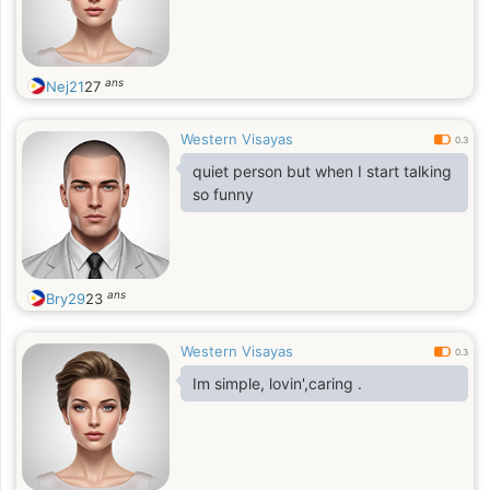
ans
Nej21
27
Western Visayas
0.3
quiet person but when I start talking
so funny
ans
Bry29
23
Western Visayas
0.3
Im simple, lovin',caring .