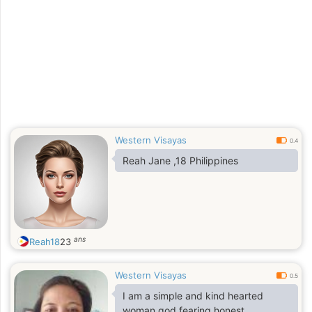
Western Visayas
0.4
Reah Jane ,18 Philippines
ans
Reah18
23
Western Visayas
0.5
I am a simple and kind hearted
woman god fearing honest