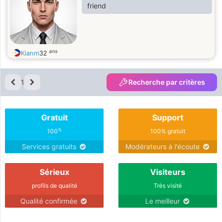
friend
ans
Kianm
32
1
Recherche par critères
Gratuit
Support
%
100
100% gratuit
Services gratuits
Modérateurs à l'écoute
Sérieux
Visiteurs
profils de qualité
Très visité
Qualité confirmée
Le meilleur