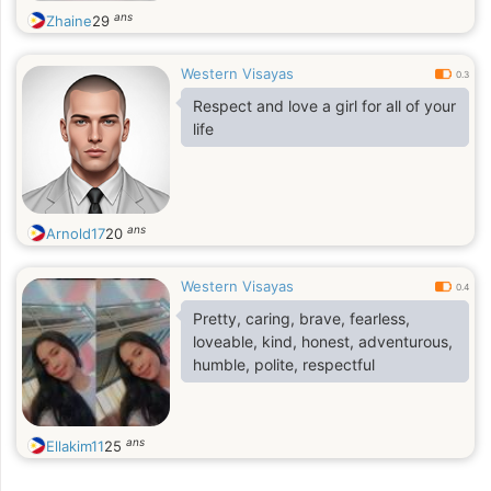
ans
Zhaine
29
Western Visayas
0.3
Respect and love a girl for all of your
life
ans
Arnold17
20
Western Visayas
0.4
Pretty, caring, brave, fearless,
loveable, kind, honest, adventurous,
humble, polite, respectful
ans
Ellakim11
25