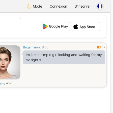
Mode
Connexion
S'inscrire
💖
💕
Bagamanoc
Bicol
0.3
Im just a simple girl looking and waiting for my
mr.right☺
ans
n
32