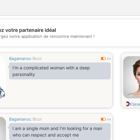
z votre partenaire idéal
rgez notre application de rencontre maintenant !
💖
💕
Bagamanoc
Bicol
0.4
I'm a complicated woman with a deep
personality
Eljea
Bagamanoc
Bicol
0.4
I am a single mom and I'm looking for a man
who can respect and accept me