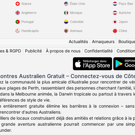
Suisse
États-Unis
Pays-Bas
Angleterre
Mexique
Autriche
Portugal
Colombie
Japon
Handicapés
Animaux
Chine
Actualités
|
Arnaqueurs
|
Boutiqu
ies & RGPD
|
Publicité
|
À propos de nous
|
Confidentialité
|
Conditions
ontres Australien Gratuit – Connectez-vous de Côt
z la communauté la plus amicale d'Australie pour rencontrer de vér
ux plages de Perth, rassemblant des personnes cherchant l'amitié, la
ans la Melbourne animée, la Darwin tropicale ou partout à travers l
éférences de style de vie.
 entièrement gratuite élimine les barrières à la connexion – sans
rencontrer d'autres Australiens.
liers de locaux construisant déjà des amitiés et relations grâce à la 
 grande aventure australienne pourrait commencer par une simpl
under.