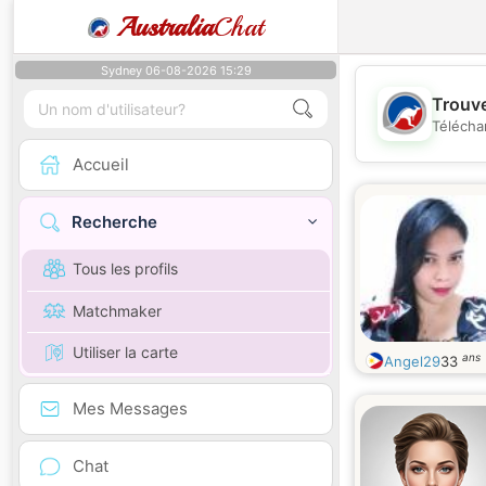
Australia
Chat
Sydney 06-08-2026 15:29
Trouve
Télécha
Accueil
Recherche
Tous les profils
Matchmaker
Utiliser la carte
ans
Angel29
33
Mes Messages
Chat