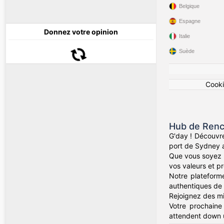
Belgique
Espagne
Donnez votre opinion
Italie
Suède
Cook
Hub de Renc
G'day ! Découvre
port de Sydney a
Que vous soyez d
vos valeurs et pr
Notre plateforme
authentiques de 
Rejoignez des mil
Votre prochaine
attendent down 