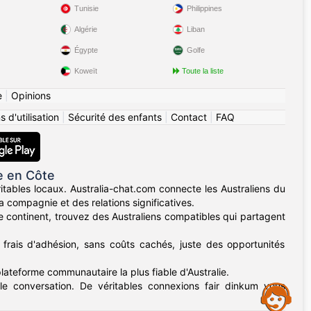
Tunisie
Philippines
Algérie
Liban
Égypte
Golfe
Koweït
Toute la liste
e
|
Opinions
 d'utilisation
|
Sécurité des enfants
|
Contact
|
FAQ
e en Côte
itables locaux. Australia-chat.com connecte les Australiens du
 compagnie et des relations significatives.
e continent, trouvez des Australiens compatibles qui partagent
 frais d'adhésion, sans coûts cachés, juste des opportunités
plateforme communautaire la plus fiable d'Australie.
e conversation. De véritables connexions fair dinkum vous
Assistance