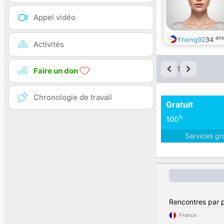
Appel vidéo
ans
Yheng92
34
Activités
1
Faire un don
Chronologie de travail
Gratuit
%
100
Services gr
Rencontres par 
France