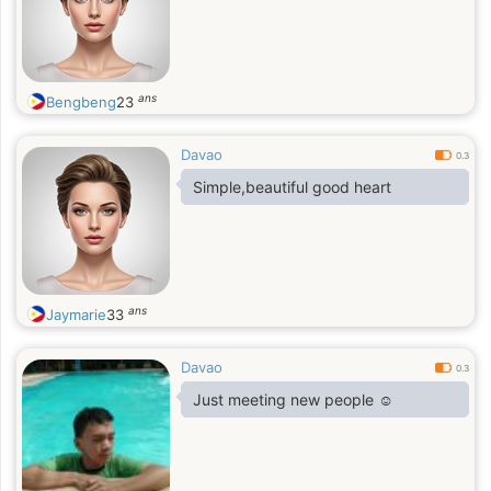
ans
Bengbeng
23
Davao
0.3
Simple,beautiful good heart
ans
Jaymarie
33
Davao
0.3
Just meeting new people ☺️