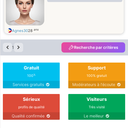
ans
Agnes30
28
1
Recherche par critères
Gratuit
Support
%
100
100% gratuit
Services gratuits
Modérateurs à l'écoute
Sérieux
Visiteurs
profils de qualité
Très visité
Qualité confirmée
Le meilleur