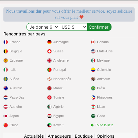
Nous travaillons dur pour vous offrir le meilleur service, soyez solidaire
s'il vous plaît
Rencontres par pays
France
Allemagne
Canada
Belgique
Suisse
États-Unis
Espagne
Angleterre
Mexique
Italie
Portugal
Colombie
Suède
Handicapés
Animaux
Australie
Maroc
Brésil
Pays-Bas
Tunisie
Philippines
Autriche
Algérie
Liban
Japon
Égypte
Golfe
Chine
Koweït
Toute la liste
Actualités
|
Arnaqueurs
|
Boutique
|
Opinions