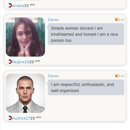
ans
Anaiza
33
Davao
0.4
Simple woman sincere I am
kindhearted and honest I am a nice
person too
ans
Regine26
29
Davao
0.4
I am respectful, enthusiastic, and
well organized.
ans
Audrick27
29