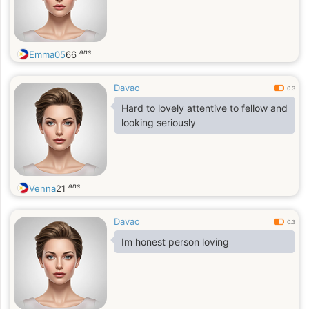
ans
Emma05
66
Davao
0.3
Hard to lovely attentive to fellow and
looking seriously
ans
Venna
21
Davao
0.3
Im honest person loving