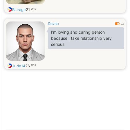
ans
Blurage
21
Davao
0.3
I'm loving and caring person
because I take relationship very
serious
ans
Jude14
26