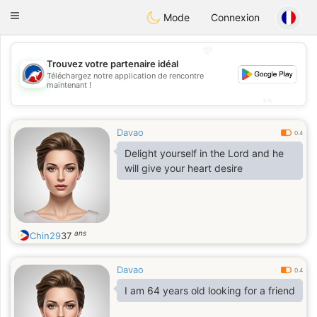
Australia
Chat
Toggle
Mode
Connexion
navigation
💖
Trouvez votre partenaire idéal
💖
Téléchargez notre application de rencontre
maintenant !
💕
💕
Davao
0.4
Delight yourself in the Lord and he
will give your heart desire
ans
Chin29
37
Davao
0.4
I am 64 years old looking for a friend