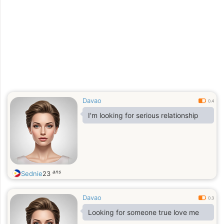
Davao
0.4
I'm looking for serious relationship
ans
Sednie
23
Davao
0.3
Looking for someone true love me