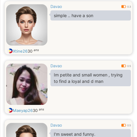
Davao
0.3
simple .. have a son
ans
Xtine26
30
Davao
0.5
Im petite and small women , trying
to find a loyal and d man
ans
Maeyap26
30
Davao
0.5
I'm sweet and funny.