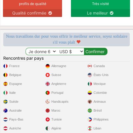
profils de qualité
Très visité
Qualité confirmée
Le meilleur
Nous travaillons dur pour vous offrir le meilleur service, soyez solidaire
s'il vous plaît
Rencontres par pays
France
Allemagne
Canada
Belgique
Suisse
États-Unis
Espagne
Angleterre
Mexique
Italie
Portugal
Colombie
Suède
Handicapés
Animaux
Australie
Maroc
Brésil
Pays-Bas
Tunisie
Philippines
Autriche
Algérie
Liban