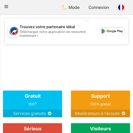
Australia
Chat
Toggle
Mode
Connexion
navigation
💖
Trouvez votre partenaire idéal
Téléchargez notre application de rencontre
💖
maintenant !
💕
💕
Gratuit
Support
%
100
100% gratuit
Services gratuits
Modérateurs à l'écoute
Sérieux
Visiteurs