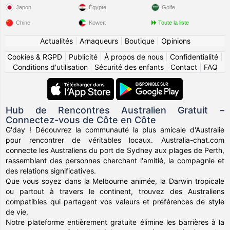
Japon
Égypte
Golfe
Chine
Koweït
Toute la liste
Actualités
|
Arnaqueurs
|
Boutique
|
Opinions
Cookies & RGPD
|
Publicité
|
À propos de nous
|
Confidentialité
|
Conditions d'utilisation
|
Sécurité des enfants
|
Contact
|
FAQ
Hub de Rencontres Australien Gratuit –
Connectez-vous de Côte en Côte
G'day ! Découvrez la communauté la plus amicale d'Australie
pour rencontrer de véritables locaux. Australia-chat.com
connecte les Australiens du port de Sydney aux plages de Perth,
rassemblant des personnes cherchant l'amitié, la compagnie et
des relations significatives.
Que vous soyez dans la Melbourne animée, la Darwin tropicale
ou partout à travers le continent, trouvez des Australiens
compatibles qui partagent vos valeurs et préférences de style
de vie.
Notre plateforme entièrement gratuite élimine les barrières à la