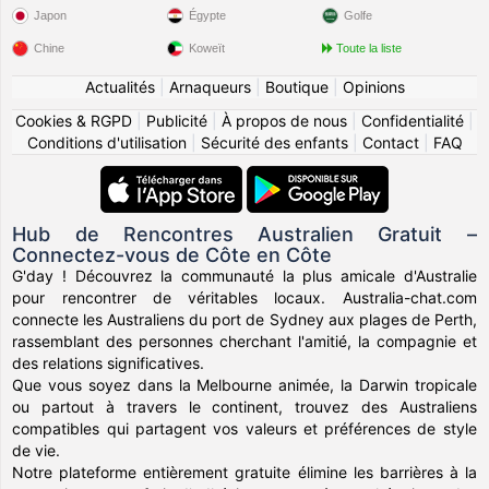
Japon
Égypte
Golfe
Chine
Koweït
Toute la liste
Actualités
|
Arnaqueurs
|
Boutique
|
Opinions
Cookies & RGPD
|
Publicité
|
À propos de nous
|
Confidentialité
|
Conditions d'utilisation
|
Sécurité des enfants
|
Contact
|
FAQ
Hub de Rencontres Australien Gratuit –
Connectez-vous de Côte en Côte
G'day ! Découvrez la communauté la plus amicale d'Australie
pour rencontrer de véritables locaux. Australia-chat.com
connecte les Australiens du port de Sydney aux plages de Perth,
rassemblant des personnes cherchant l'amitié, la compagnie et
des relations significatives.
Que vous soyez dans la Melbourne animée, la Darwin tropicale
ou partout à travers le continent, trouvez des Australiens
compatibles qui partagent vos valeurs et préférences de style
de vie.
Notre plateforme entièrement gratuite élimine les barrières à la