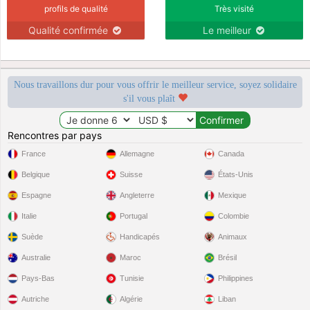
profils de qualité
Très visité
Qualité confirmée
Le meilleur
Nous travaillons dur pour vous offrir le meilleur service, soyez solidaire
s'il vous plaît
Rencontres par pays
France
Allemagne
Canada
Belgique
Suisse
États-Unis
Espagne
Angleterre
Mexique
Italie
Portugal
Colombie
Suède
Handicapés
Animaux
Australie
Maroc
Brésil
Pays-Bas
Tunisie
Philippines
Autriche
Algérie
Liban