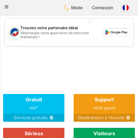
Australia
Chat
Toggle
Mode
Connexion
navigation
💖
Trouvez votre partenaire idéal
Téléchargez notre application de rencontre
💖
maintenant !
💕
💕
Gratuit
Support
%
100
100% gratuit
Services gratuits
Modérateurs à l'écoute
Sérieux
Visiteurs