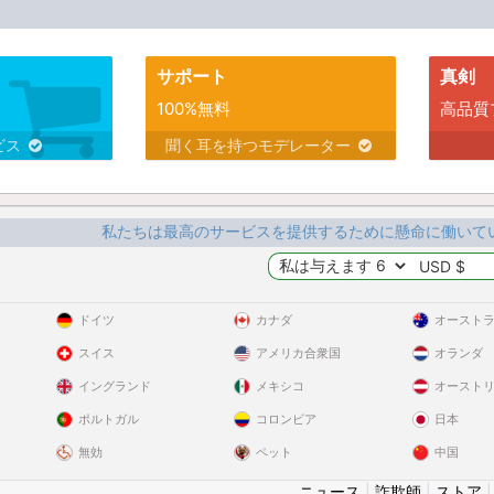
サポート
真剣
100%無料
高品質
ビス
聞く耳を持つモデレーター
私たちは最高のサービスを提供するために懸命に働いて
ドイツ
カナダ
オースト
スイス
アメリカ合衆国
オランダ
イングランド
メキシコ
オースト
ポルトガル
コロンビア
日本
無効
ペット
中国
ニュース
|
詐欺師
|
ストア