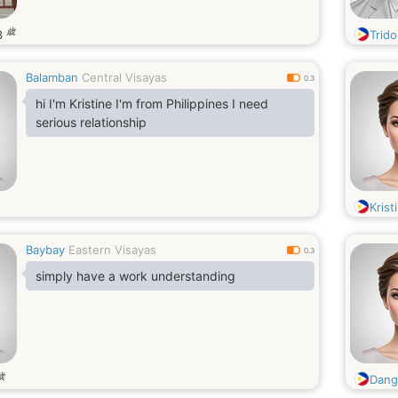
歳
3
Trido
Balamban
Central Visayas
0.3
hi I'm Kristine I'm from Philippines I need
serious relationship
Kristi
Baybay
Eastern Visayas
0.3
simply have a work understanding
歳
Dang