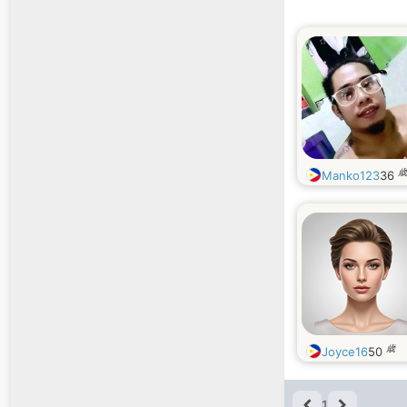
歳
Manko123
36
歳
Joyce16
50
1