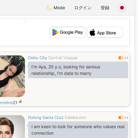
Mode
ログイン
登録
💖
💕
Cebu City
Central Visayas
0.5
I'm Aya, 20 y.o, looking for serious
relationship, I'm date to marry
歳
cznmhm
21
Pulong Santa Cruz
Calabarzon
0.4
I am keen to look for someone who values real
connection