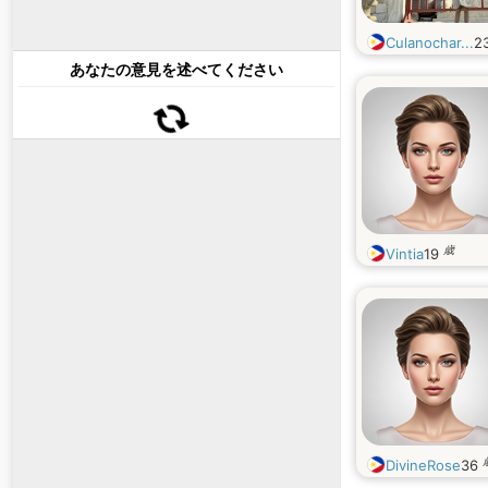
Culanochar...
2
あなたの意見を述べてください
歳
Vintia
19
DivineRose
36