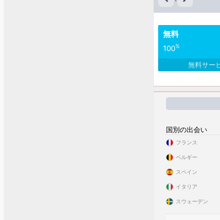
無料
%
100
無料サー
国別の出会い
フランス
ベルギー
スペイン
イタリア
スウェーデン