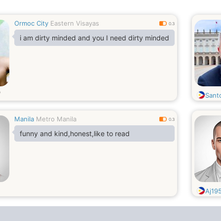
Ormoc City
Eastern Visayas
0.3
i am dirty minded and you I need dirty minded
Sant
Manila
Metro Manila
0.3
funny and kind,honest,like to read
Aj19