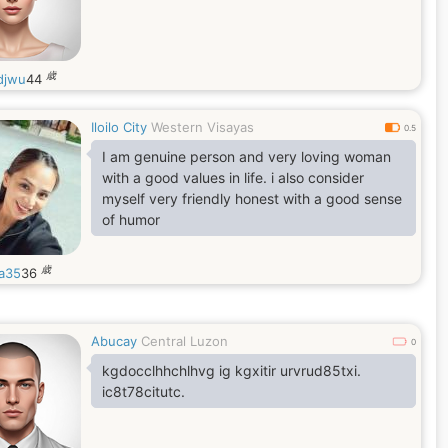
歳
adjwu
44
Iloilo City
Western Visayas
0.5
I am genuine person and very loving woman
with a good values in life. i also consider
myself very friendly honest with a good sense
of humor
歳
la35
36
Abucay
Central Luzon
0
kgdocclhhchlhvg ig kgxitir urvrud85txi.
ic8t78citutc.