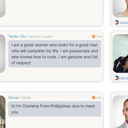
Juli
Tarlac City
Central Luzon
0.4
I am a good woman who looks for a good man
who will complete my life. I am passionate and
who knows how to cook. I am genuine and full
of respect
Dani
Davao
Davao
0.3
hi I'm Charlene From Philippines nice to meet
you