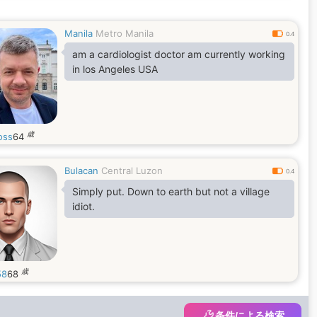
Manila
Metro Manila
0.4
am a cardiologist doctor am currently working
in los Angeles USA
歳
oss
64
Bulacan
Central Luzon
0.4
Simply put. Down to earth but not a village
idiot.
歳
58
68
条件による検索