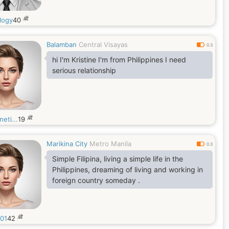
歳
logy
40
Balamban
Central Visayas
0.3
hi I'm Kristine I'm from Philippines I need
serious relationship
歳
neti...
19
Marikina City
Metro Manila
0.3
Simple Filipina, living a simple life in the
Philippines, dreaming of living and working in
foreign country someday .
歳
01
42