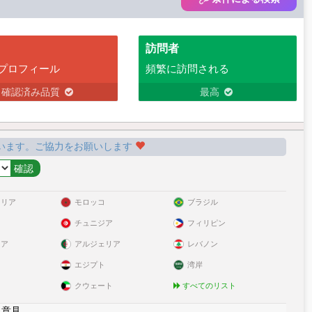
訪問者
プロフィール
頻繁に訪問される
確認済み品質
最高
います。ご協力をお願いします
ラリア
モロッコ
ブラジル
チュニジア
フィリピン
リア
アルジェリア
レバノン
エジプト
湾岸
クウェート
すべてのリスト
|
意見