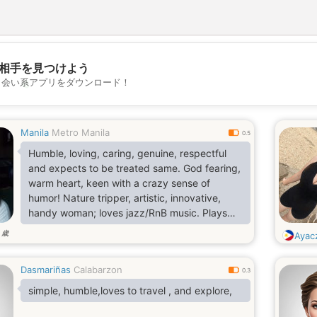
相手を見つけよう
💖
出会い系アプリをダウンロード！
💕
Manila
Metro Manila
0.5
Humble, loving, caring, genuine, respectful
and expects to be treated same. God fearing,
warm heart, keen with a crazy sense of
humor! Nature tripper, artistic, innovative,
handy woman; loves jazz/RnB music. Plays
the guitar and keyboard, jams; calm/chilled.
歳
4
Aya
Am already retired. Accept me for simply
being me, my culture and likewise, your wish
Dasmariñas
Calabarzon
is my command! 🥰🙏🏼
0.3
simple, humble,loves to travel , and explore,