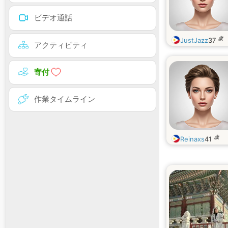
ビデオ通話
歳
JustJazz
37
アクティビティ
寄付
作業タイムライン
歳
Reinaxs
41