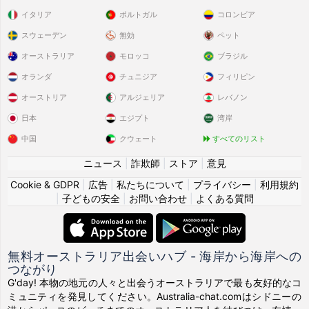
イタリア
ポルトガル
コロンビア
スウェーデン
無効
ペット
オーストラリア
モロッコ
ブラジル
オランダ
チュニジア
フィリピン
オーストリア
アルジェリア
レバノン
日本
エジプト
湾岸
中国
クウェート
すべてのリスト
ニュース
|
詐欺師
|
ストア
|
意見
Cookie & GDPR
|
広告
|
私たちについて
|
プライバシー
|
利用規約
|
子どもの安全
|
お問い合わせ
|
よくある質問
無料オーストラリア出会いハブ - 海岸から海岸への
つながり
G'day! 本物の地元の人々と出会うオーストラリアで最も友好的なコ
ミュニティを発見してください。Australia-chat.comはシドニーの