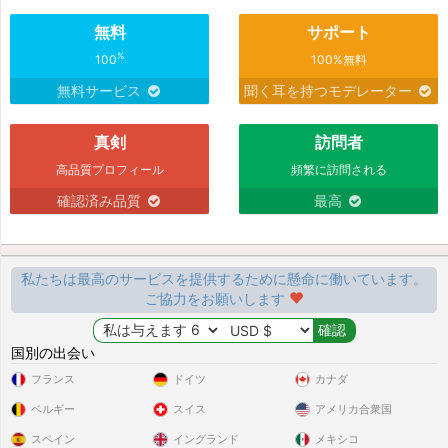
無料
サポート
%
100
100%無料
無料サービス
聞く耳を持つモデレーター
真剣
訪問者
高品質プロフィール
頻繁に訪問される
確認済み品質
最高
私たちは最高のサービスを提供するために懸命に働いています。
ご協力をお願いします
国別の出会い
フランス
ドイツ
カナダ
ベルギー
スイス
アメリカ合衆国
スペイン
イングランド
メキシコ