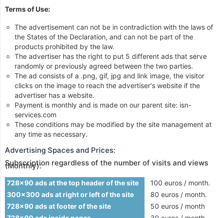
Terms of Use:
The advertisement can not be in contradiction with the laws of
the States of the Declaration, and can not be part of the
products prohibited by the law.
The advertiser has the right to put 5 different ads that serve
randomly or previously agreed between the two parties.
The ad consists of a .png, gif, jpg and link image, the visitor
clicks on the image to reach the advertiser's website if the
advertiser has a website.
Payment is monthly and is made on our parent site: isn-
services.com
These conditions may be modified by the site management at
any time as necessary.
Advertising Spaces and Prices:
Subscription regardless of the number of visits and views
(Monthly):
728x90 ads at the top header of the site
100 euros / month.
300x300 ads at right or left of the site
80 euros / month.
728x90 ads at footer of the site
50 euros / month
728x90 ads inside pages
30 euros / month