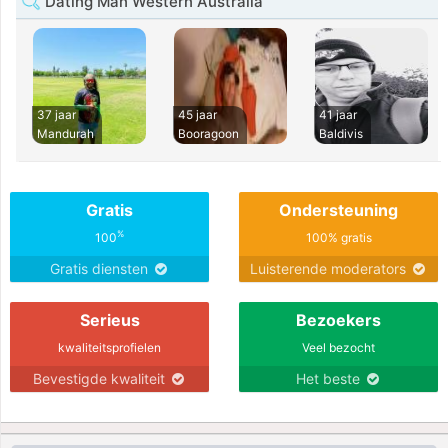
Dating Man Western Australia
37 jaar
45 jaar
41 jaar
Mandurah
Booragoon
Baldivis
Gratis
Ondersteuning
%
100
100% gratis
Gratis diensten
Luisterende moderators
Serieus
Bezoekers
kwaliteitsprofielen
Veel bezocht
Bevestigde kwaliteit
Het beste