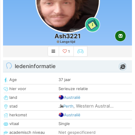
1
Ash3221
Lange tijd
1
ledeninformatie
Age
37 jaar
hier voor
Serieuze relatie
land
Australië
Western Austral...
stad
Perth
,
herkomst
Australië
vitaal
Single
academisch niveau
Niet gespecificeerd