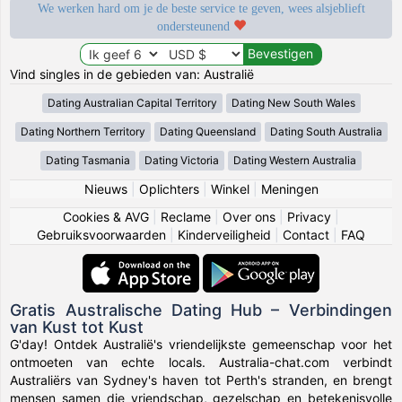
We werken hard om je de beste service te geven, wees alsjeblieft
ondersteunend
Vind singles in de gebieden van: Australië
Dating Australian Capital Territory
Dating New South Wales
Dating Northern Territory
Dating Queensland
Dating South Australia
Dating Tasmania
Dating Victoria
Dating Western Australia
Nieuws
|
Oplichters
|
Winkel
|
Meningen
Cookies & AVG
|
Reclame
|
Over ons
|
Privacy
|
Gebruiksvoorwaarden
|
Kinderveiligheid
|
Contact
|
FAQ
Gratis Australische Dating Hub – Verbindingen
van Kust tot Kust
G'day! Ontdek Australië's vriendelijkste gemeenschap voor het
ontmoeten van echte locals. Australia-chat.com verbindt
Australiërs van Sydney's haven tot Perth's stranden, en brengt
mensen samen die vriendschap, gezelschap en betekenisvolle