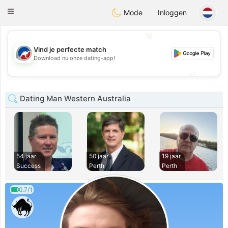
Australia
Chat
Toggle
Mode
Inloggen
navigation
💖
Vind je perfecte match
💖
Download nu onze dating-app!
💕
💕
Dating Man Western Australia
54 jaar
50 jaar
19 jaar
Success
Perth
Perth
0.7/1