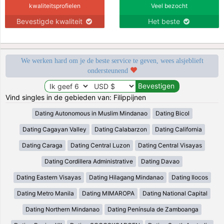
kwaliteitsprofielen
Veel bezocht
Bevestigde kwaliteit
Het beste
We werken hard om je de beste service te geven, wees alsjeblieft
ondersteunend
Vind singles in de gebieden van: Filippijnen
Dating Autonomous in Muslim Mindanao
Dating Bicol
Dating Cagayan Valley
Dating Calabarzon
Dating California
Dating Caraga
Dating Central Luzon
Dating Central Visayas
Dating Cordillera Administrative
Dating Davao
Dating Eastern Visayas
Dating Hilagang Mindanao
Dating Ilocos
Dating Metro Manila
Dating MIMAROPA
Dating National Capital
Dating Northern Mindanao
Dating Península de Zamboanga