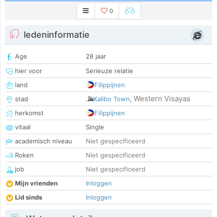
0
ledeninformatie
Age
28 jaar
hier voor
Serieuze relatie
land
Filippijnen
Western Visayas
stad
Kalibo Town
,
herkomst
Filippijnen
vitaal
Single
academisch niveau
Niet gespecificeerd
Roken
Niet gespecificeerd
job
Niet gespecificeerd
Mijn vrienden
Inloggen
Lid sinds
Inloggen