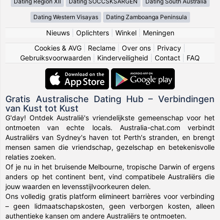
Dating Region XII
Dating SOCCSKSARGEN
Dating South Australia
Dating Western Visayas
Dating Zamboanga Peninsula
Nieuws
|
Oplichters
|
Winkel
|
Meningen
Cookies & AVG
|
Reclame
|
Over ons
|
Privacy
|
Gebruiksvoorwaarden
|
Kinderveiligheid
|
Contact
|
FAQ
Gratis Australische Dating Hub – Verbindingen
van Kust tot Kust
G'day! Ontdek Australië's vriendelijkste gemeenschap voor het
ontmoeten van echte locals. Australia-chat.com verbindt
Australiërs van Sydney's haven tot Perth's stranden, en brengt
mensen samen die vriendschap, gezelschap en betekenisvolle
relaties zoeken.
Of je nu in het bruisende Melbourne, tropische Darwin of ergens
anders op het continent bent, vind compatibele Australiërs die
jouw waarden en levensstijlvoorkeuren delen.
Ons volledig gratis platform elimineert barrières voor verbinding
– geen lidmaatschapskosten, geen verborgen kosten, alleen
authentieke kansen om andere Australiërs te ontmoeten.