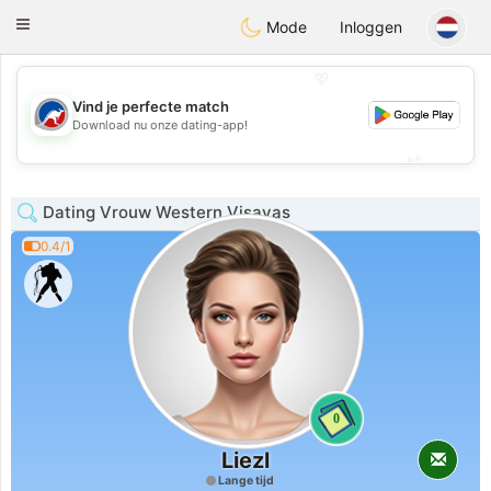
Australia
Chat
Toggle
Mode
Inloggen
navigation
💖
Vind je perfecte match
💖
Download nu onze dating-app!
💕
💕
Dating Vrouw Western Visayas
0.4/1
0
Liezl
Lange tijd