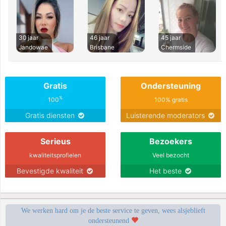
30 jaar
46 jaar
45 jaar
Jandowae
Brisbane
Chermside
Gratis
Ondersteuning
%
100
100% gratis
Gratis diensten
Luisterende moderators
Serieus
Bezoekers
kwaliteitsprofielen
Veel bezocht
Bevestigde kwaliteit
Het beste
We werken hard om je de beste service te geven, wees alsjeblieft
ondersteunend