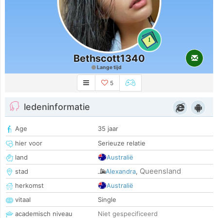
1
Bethscott1340
Lange tijd
5
ledeninformatie
Age
35 jaar
hier voor
Serieuze relatie
land
Australië
Queensland
stad
Alexandra
,
herkomst
Australië
vitaal
Single
academisch niveau
Niet gespecificeerd