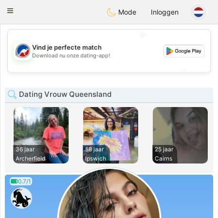
Australia
Chat
Toggle
Mode
Inloggen
navigation
💖
Vind je perfecte match
💖
Download nu onze dating-app!
💕
💕
Dating Vrouw Queensland
36 jaar
58 jaar
25 jaar
Archerfield
Ipswich
Cairns
0.7/1