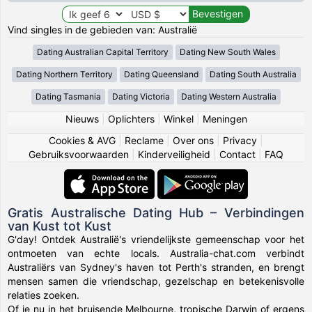
Vind singles in de gebieden van: Australië
Dating Australian Capital Territory
Dating New South Wales
Dating Northern Territory
Dating Queensland
Dating South Australia
Dating Tasmania
Dating Victoria
Dating Western Australia
Nieuws
|
Oplichters
|
Winkel
|
Meningen
Cookies & AVG
|
Reclame
|
Over ons
|
Privacy
|
Gebruiksvoorwaarden
|
Kinderveiligheid
|
Contact
|
FAQ
Gratis Australische Dating Hub – Verbindingen
van Kust tot Kust
G'day! Ontdek Australië's vriendelijkste gemeenschap voor het
ontmoeten van echte locals. Australia-chat.com verbindt
Australiërs van Sydney's haven tot Perth's stranden, en brengt
mensen samen die vriendschap, gezelschap en betekenisvolle
relaties zoeken.
Of je nu in het bruisende Melbourne, tropische Darwin of ergens